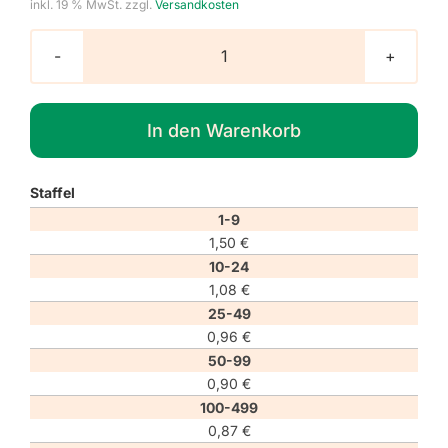
inkl. 19 % MwSt.
zzgl.
Versandkosten
Verbotszeichen
P058
"Wasserski-
In den Warenkorb
Aktivitäten
verboten"
Menge
Staffel
1-9
1,50
€
10-24
1,08
€
25-49
0,96
€
50-99
0,90
€
100-499
0,87
€