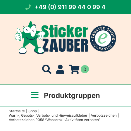
Zum
+49 (0) 911 99 44 0 99 4
Inhalt
springen
0
Produktgruppen
Startseite
Shop
Warn-, Gebots-, Verbots- und Hinweisaufkleber
Verbotszeichen
Verbotszeichen P058 “Wasserski-Aktivitäten verboten”