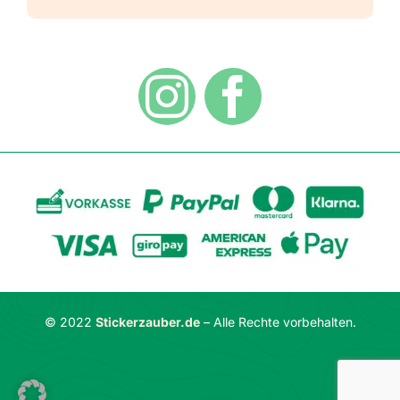
Versandarten
Hinweisaufkleber
Hygiene
Zahlungsarten
Dekoration
Widerrufsbelehrung
Vertrag widerrufen
AGB
Datenschutzerklärung
© 2022
Stickerzauber.de
– Alle Rechte vorbehalten.
Impressum