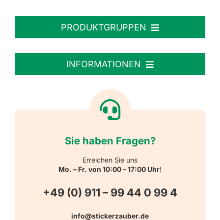
PRODUKTGRUPPEN
Personalisierte Aufkleber
INFORMATIONEN
Textiletiketten
Willkommen
Reflektierende Aufkleber
Über uns
Sie haben Fragen?
Schulbedarf
Kontakt
Erreichen Sie uns
Mo. – Fr. von 10:00 – 17:00 Uhr
!
Schlüsselanhänger
FAQ
+49 (0) 911 – 99 44 0 99 4
Warn-, Gebots-, Verbots- und
info@stickerzauber.de