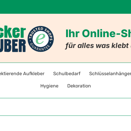
Ihr Online-
für alles was kleb
ektierende Aufkleber
Schulbedarf
Schlüsselanhänge
Hygiene
Dekoration
adreflektoren selbstklebend
Stift- und Heftaufkleber
Schlüsselanhänger mi
Warnz
Hygieneaufkleber & -hinweise
Badezimmer
ten
toraufkleber für Kleidung
Stundenpläne
Schlüsselanhänger mit
Gebot
Hygiene-Schutzprodukte
Nachleuchtende Aufkleber
Lesezeichen
Allergie-Anhänger
Verbo