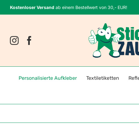
Zum
Kostenloser Versand
ab einem Bestellwert von 30,- EUR!
Inhalt
springen
Personalisierte Aufkleber
Textiletiketten
Refl
Namensaufkleber
Bügeletiketten
Fahrr
Fotosticker
Selbstklebende Textiletiket
Reflek
Logoaufkleber
Reflektoren für Kleidung