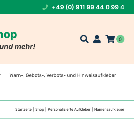
+49 (0) 911 99 44 0 99 4
Shop
0
t und mehr!
r
Warn-, Gebots-, Verbots- und Hinweisaufkleber
t Namen
eichen
Startseite
Shop
Personalisierte Aufkleber
Namensaufkleber
 Foto
szeichen
tszeichen