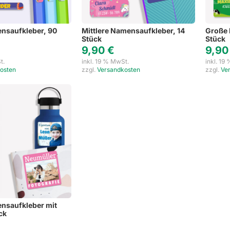
nsaufkleber, 90
Mittlere Namensaufkleber, 14
Große 
Stück
Stück
9,90
€
9,9
t.
inkl. 19 % MwSt.
inkl. 19
osten
zzgl.
Versandkosten
zzgl.
Ve
nsaufkleber mit
ck