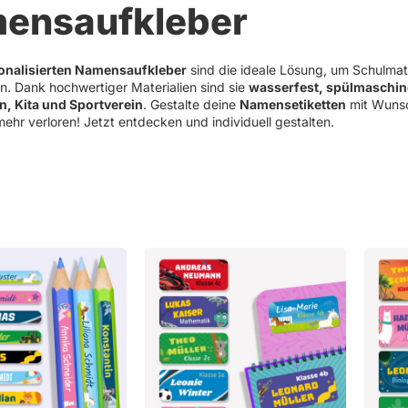
ensaufkleber
Weihnachten
Schlüsselanhänger mit Namen
Refklektierende Anhän
Hinwei
Haushaltsetiketten
onalisierten Namensaufkleber
sind die ideale Lösung, um Schulmate
. Dank hochwertiger Materialien sind sie
wasserfest, spülmaschin
Sets
n, Kita und Sportverein
. Gestalte deine
Namensetiketten
mit Wunsc
mehr verloren! Jetzt entdecken und individuell gestalten.