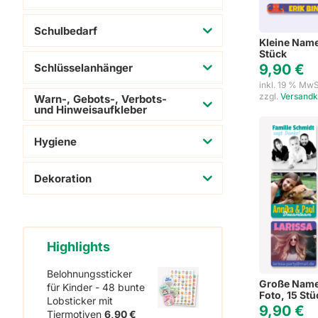
Schulbedarf
Kleine Name
Stück
Schlüsselanhänger
9,90
€
inkl. 19 % MwS
zzgl.
Versandk
Warn-, Gebots-, Verbots-
und Hinweisaufkleber
Hygiene
Dekoration
Highlights
Belohnungssticker
Große Name
für Kinder - 48 bunte
Foto, 15 Stü
Lobsticker mit
9,90
€
Tiermotiven
6,90
€