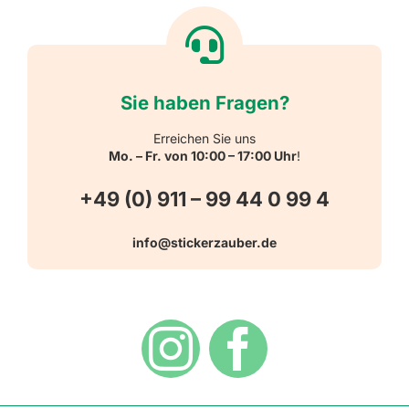
Textiletiketten
Willkommen
Reflektierende Aufkleber
Über uns
Sie haben Fragen?
Schulbedarf
Kontakt
Erreichen Sie uns
Mo. – Fr. von 10:00 – 17:00 Uhr
!
Schlüsselanhänger
FAQ
+49 (0) 911 – 99 44 0 99 4
Warn-, Gebots-, Verbots- und
info@stickerzauber.de
Versandarten
Hinweisaufkleber
Hygiene
Zahlungsarten
Dekoration
Widerrufsbelehrung