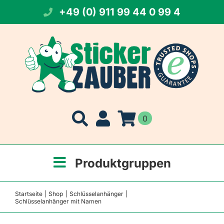
Zum
+49 (0) 911 99 44 0 99 4
Inhalt
springen
0
Produktgruppen
Startseite
Shop
Schlüsselanhänger
Schlüsselanhänger mit Namen