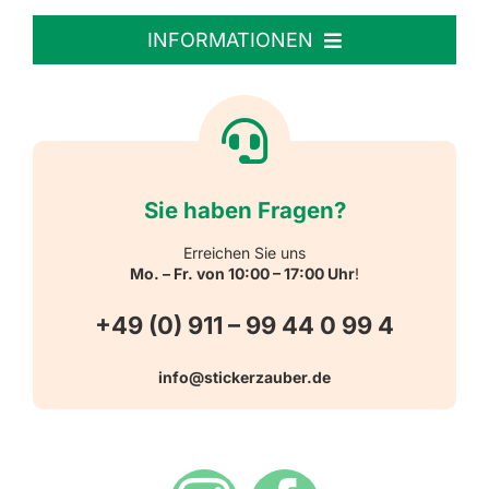
Personalisierte Aufkleber
INFORMATIONEN
Textiletiketten
Willkommen
Reflektierende Aufkleber
Über uns
Sie haben Fragen?
Schulbedarf
Kontakt
Erreichen Sie uns
Mo. – Fr. von 10:00 – 17:00 Uhr
!
Schlüsselanhänger
FAQ
+49 (0) 911 – 99 44 0 99 4
Warn-, Gebots-, Verbots- und
info@stickerzauber.de
Versandarten
Hinweisaufkleber
Hygiene
Zahlungsarten