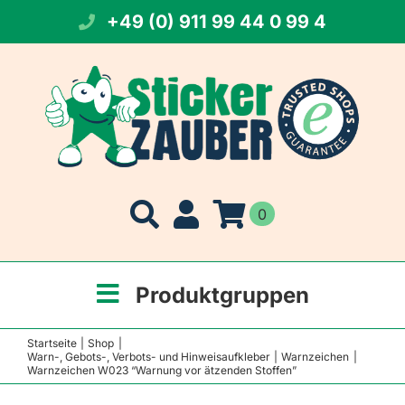
Zum
+49 (0) 911 99 44 0 99 4
Inhalt
springen
0
Produktgruppen
Startseite
Shop
Warn-, Gebots-, Verbots- und Hinweisaufkleber
Warnzeichen
Warnzeichen W023 “Warnung vor ätzenden Stoffen”