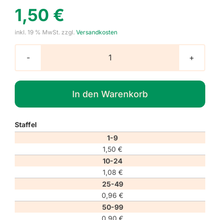
1,50
€
inkl. 19 % MwSt.
zzgl.
Versandkosten
Warnzeichen
W023
"Warnung
In den Warenkorb
vor
ätzenden
Stoffen"
Staffel
Menge
1-9
1,50
€
10-24
1,08
€
25-49
0,96
€
50-99
0,90
€