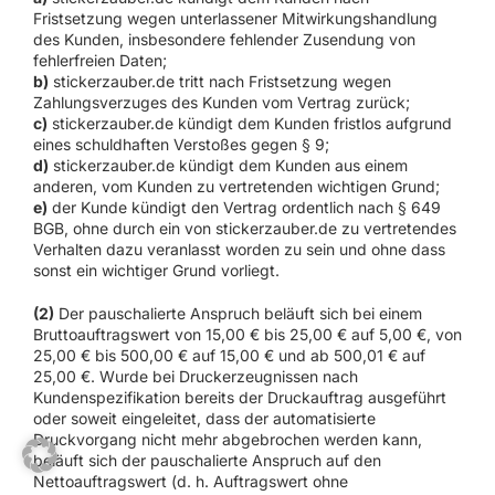
Fristsetzung wegen unterlassener Mitwirkungshandlung
des Kunden, insbesondere fehlender Zusendung von
fehlerfreien Daten;
b)
stickerzauber.de tritt nach Fristsetzung wegen
Zahlungsverzuges des Kunden vom Vertrag zurück;
c)
stickerzauber.de kündigt dem Kunden fristlos aufgrund
eines schuldhaften Verstoßes gegen § 9;
d)
stickerzauber.de kündigt dem Kunden aus einem
anderen, vom Kunden zu vertretenden wichtigen Grund;
e)
der Kunde kündigt den Vertrag ordentlich nach § 649
BGB, ohne durch ein von stickerzauber.de zu vertretendes
Verhalten dazu veranlasst worden zu sein und ohne dass
sonst ein wichtiger Grund vorliegt.
(2)
Der pauschalierte Anspruch beläuft sich bei einem
Bruttoauftragswert von 15,00 € bis 25,00 € auf 5,00 €, von
25,00 € bis 500,00 € auf 15,00 € und ab 500,01 € auf
25,00 €. Wurde bei Druckerzeugnissen nach
Kundenspezifikation bereits der Druckauftrag ausgeführt
oder soweit eingeleitet, dass der automatisierte
Druckvorgang nicht mehr abgebrochen werden kann,
beläuft sich der pauschalierte Anspruch auf den
Nettoauftragswert (d. h. Auftragswert ohne