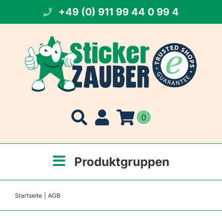
Zum
+49 (0) 911 99 44 0 99 4
Inhalt
springen
0
Produktgruppen
Startseite
AGB