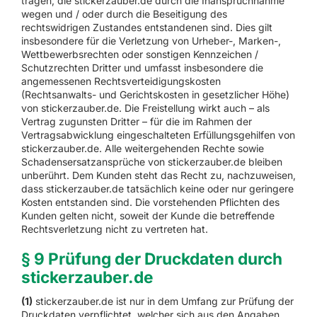
tragen, die stickerzauber.de durch die Inanspruchnahme
wegen und / oder durch die Beseitigung des
rechtswidrigen Zustandes entstandenen sind. Dies gilt
insbesondere für die Verletzung von Urheber-, Marken-,
Wettbewerbsrechten oder sonstigen Kennzeichen /
Schutzrechten Dritter und umfasst insbesondere die
angemessenen Rechtsverteidigungskosten
(Rechtsanwalts- und Gerichtskosten in gesetzlicher Höhe)
von stickerzauber.de. Die Freistellung wirkt auch – als
Vertrag zugunsten Dritter – für die im Rahmen der
Vertragsabwicklung eingeschalteten Erfüllungsgehilfen von
stickerzauber.de. Alle weitergehenden Rechte sowie
Schadensersatzansprüche von stickerzauber.de bleiben
unberührt. Dem Kunden steht das Recht zu, nachzuweisen,
dass stickerzauber.de tatsächlich keine oder nur geringere
Kosten entstanden sind. Die vorstehenden Pflichten des
Kunden gelten nicht, soweit der Kunde die betreffende
Rechtsverletzung nicht zu vertreten hat.
§ 9 Prüfung der Druckdaten durch
stickerzauber.de
(1)
stickerzauber.de ist nur in dem Umfang zur Prüfung der
Druckdaten verpflichtet, welcher sich aus den Angaben