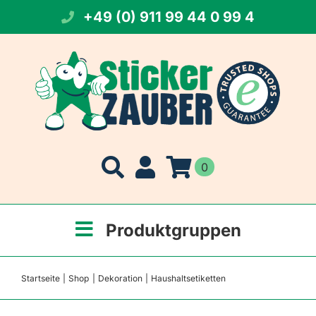
Zum
+49 (0) 911 99 44 0 99 4
Inhalt
springen
0
Produktgruppen
Startseite
Shop
Dekoration
Haushaltsetiketten