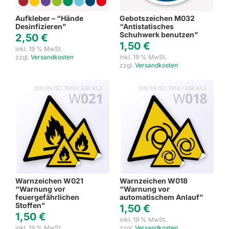
Aufkleber – “Hände
Gebotszeichen M032
Desinfizieren”
“Antistatisches
Schuhwerk benutzen”
2,50
€
1,50
€
inkl. 19 % MwSt.
zzgl.
Versandkosten
inkl. 19 % MwSt.
zzgl.
Versandkosten
Warnzeichen W021
Warnzeichen W018
“Warnung vor
“Warnung vor
feuergefährlichen
automatischem Anlauf”
Stoffen”
1,50
€
1,50
€
inkl. 19 % MwSt.
inkl. 19 % MwSt.
zzgl.
Versandkosten