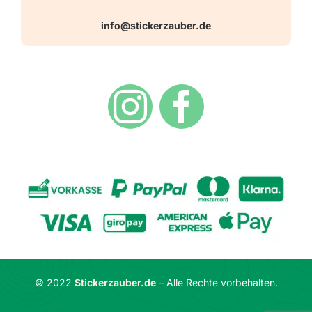
Warn-, Gebots-, Verbots- und
info@stickerzauber.de
Versandarten
Hinweisaufkleber
Hygiene
Zahlungsarten
Dekoration
Widerrufsbelehrung
Vertrag widerrufen
AGB
Datenschutzerklärung
© 2022
Stickerzauber.de
– Alle Rechte vorbehalten.
Impressum