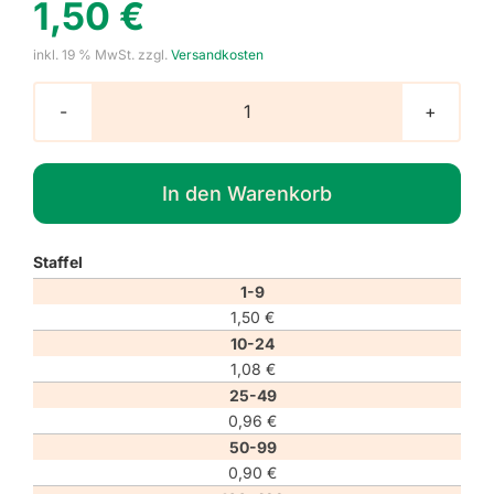
1,50
€
inkl. 19 % MwSt.
zzgl.
Versandkosten
Verbotszeichen
P073
"Deckel
In den Warenkorb
nicht
schließen,
wenn
Staffel
die
Brenner
1-9
in
1,50
€
Betrieb
10-24
sind"
1,08
€
Menge
25-49
0,96
€
50-99
0,90
€