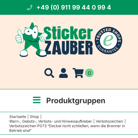
Zum
+49 (0) 911 99 44 0 99 4
Inhalt
springen
0
Produktgruppen
Startseite
Shop
Warn-, Gebots-, Verbots- und Hinweisaufkleber
Verbotszeichen
Verbotszeichen P073 “Deckel nicht schließen, wenn die Brenner in
Betrieb sind”