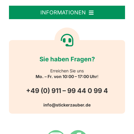
Personalisierte Aufkleber
INFORMATIONEN
Textiletiketten
Willkommen
Reflektierende Aufkleber
Über uns
Sie haben Fragen?
Schulbedarf
Kontakt
Erreichen Sie uns
Mo. – Fr. von 10:00 – 17:00 Uhr
!
Schlüsselanhänger
FAQ
+49 (0) 911 – 99 44 0 99 4
Warn-, Gebots-, Verbots- und
info@stickerzauber.de
Versandarten
Hinweisaufkleber
Hygiene
Zahlungsarten