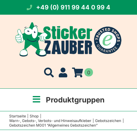
Zum
+49 (0) 911 99 44 0 99 4
Inhalt
springen
0
Produktgruppen
Startseite
Shop
Warn-, Gebots-, Verbots- und Hinweisaufkleber
Gebotszeichen
Gebotszeichen M001 “Allgemeines Gebotszeichen”