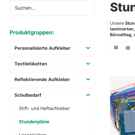
Stu
Adressaufkleber
Schuhaufkleber
Unsere
Stun
laminierten
Produktgruppen:
Büroalltag,
Personalisierte Aufkleber
Textiletiketten
Reflektierende Aufkleber
Schulbedarf
Stift- und Heftaufkleber
Stundenpläne
Lesezeichen