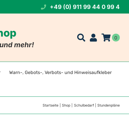
+49 (0) 911 99 44 0 99 4
Shop
0
t und mehr!
r
Warn-, Gebots-, Verbots- und Hinweisaufkleber
t Namen
eichen
Startseite
Shop
Schulbedarf
Stundenpläne
 Foto
szeichen
tszeichen