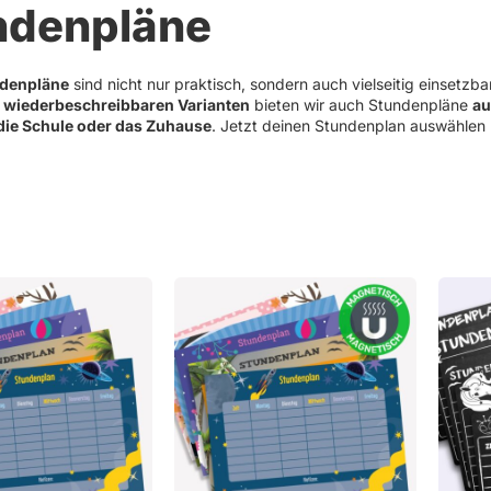
ndenpläne
Weihnachten
Schlüsselanhänger mit Namen
Refklektierende Anhän
Hinwei
Haushaltsetiketten
denpläne
sind nicht nur praktisch, sondern auch vielseitig einsetzb
, wiederbeschreibbaren Varianten
bieten wir auch Stundenpläne
au
Sets
 die Schule oder das Zuhause
. Jetzt deinen Stundenplan auswählen 