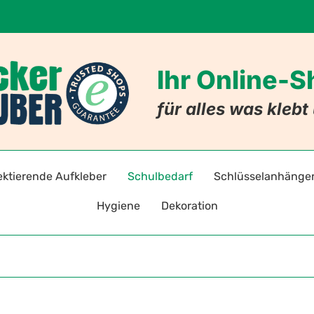
Ihr Online-
für alles was kleb
ektierende Aufkleber
Schulbedarf
Schlüsselanhänge
Hygiene
Dekoration
adreflektoren selbstklebend
Stift- und Heftaufkleber
Schlüsselanhänger mi
Warnz
Hygieneaufkleber & -hinweise
Badezimmer
ten
toraufkleber für Kleidung
Stundenpläne
Schlüsselanhänger mit
Gebot
Hygiene-Schutzprodukte
Nachleuchtende Aufkleber
Lesezeichen
Allergie-Anhänger
Verbo