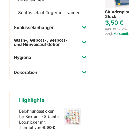
Stundenplan
Schlüsselanhänger mit Namen
Stück
3,50
€
Schlüsselanhänger
inkl. 19 % MwS
zzgl.
Versandk
Warn-, Gebots-, Verbots-
und Hinweisaufkleber
Hygiene
Dekoration
Highlights
Belohnungssticker
für Kinder - 48 bunte
Lobsticker mit
Tiermotiven
6,90
€