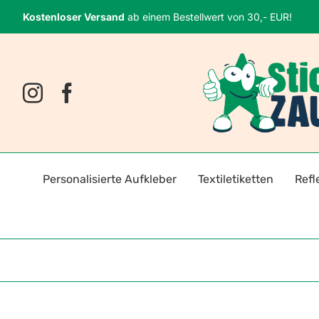
Zum
Kostenloser Versand
ab einem Bestellwert von 30,- EUR!
Inhalt
springen
Personalisierte Aufkleber
Textiletiketten
Refl
Namensaufkleber
Bügeletiketten
Fahrr
Fotosticker
Selbstklebende Textiletiket
Reflek
Logoaufkleber
Reflektoren für Kleidung