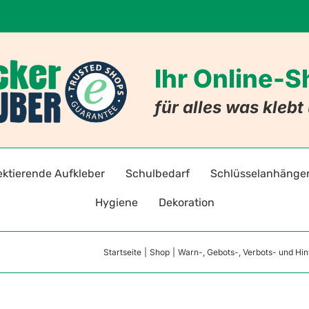
Ihr Online-
für alles was kleb
ektierende Aufkleber
Schulbedarf
Schlüsselanhänge
Hygiene
Dekoration
adreflektoren selbstklebend
Stift- und Heftaufkleber
Schlüsselanhänger mi
Warnz
Startseite
Shop
Warn-, Gebots-, Verbots- und Hi
Hygieneaufkleber & -hinweise
Badezimmer
ten
toraufkleber für Kleidung
Stundenpläne
Schlüsselanhänger mit
Gebot
Hygiene-Schutzprodukte
Nachleuchtende Aufkleber
Lesezeichen
Allergie-Anhänger
Verbo