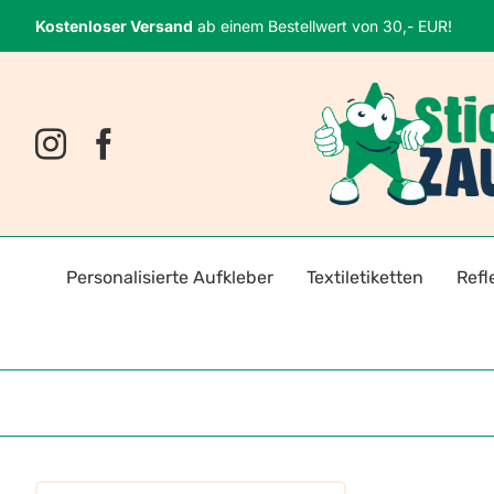
Zum
Kostenloser Versand
ab einem Bestellwert von 30,- EUR!
Inhalt
springen
Personalisierte Aufkleber
Textiletiketten
Refl
Namensaufkleber
Bügeletiketten
Fahrr
Fotosticker
Selbstklebende Textiletiket
Reflek
Logoaufkleber
Reflektoren für Kleidung