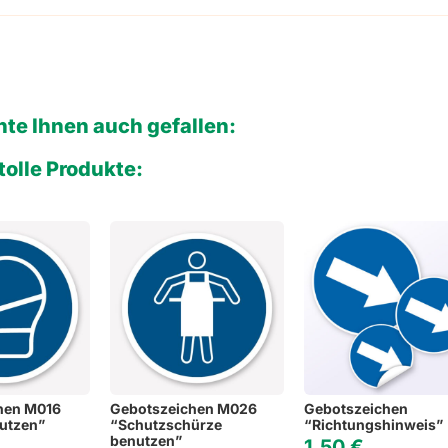
te Ihnen auch gefallen:
tolle Produkte:
hen M016
Gebotszeichen M026
Gebotszeichen
utzen”
“Schutzschürze
“Richtungshinweis”
benutzen”
1,50
€