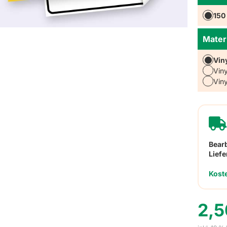
150
Materi
Vin
Vin
Vin
Bear
Liefe
Kost
2,