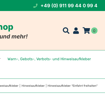
+49 (0) 911 99 44 0 99 4
Shop
0
t und mehr!
r
Warn-, Gebots-, Verbots- und Hinweisaufkleber
t Namen
eichen
nweisaufkleber
Hinweisaufkleber
Hinweisaufkleber “Einfahrt freihalten”
 Foto
szeichen
tszeichen