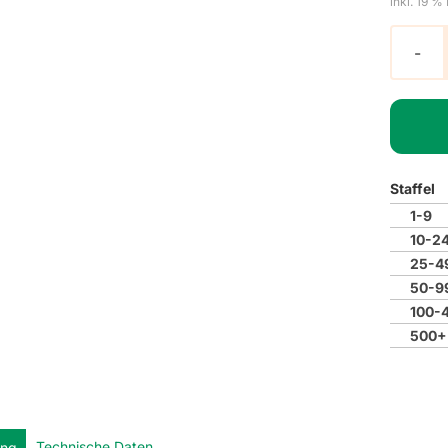
inkl. 19 %
Staffel
1-9
10-2
25-4
50-9
100-
500+
Technische Daten
ung