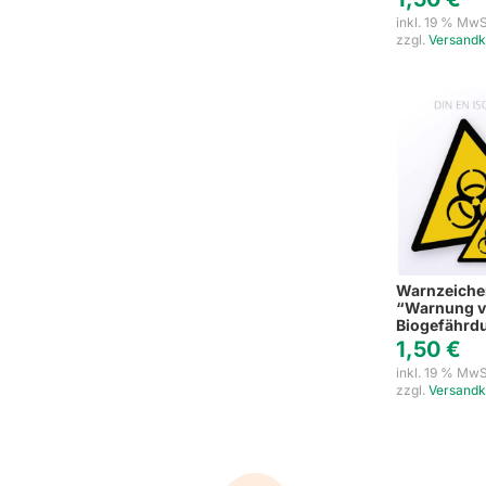
inkl. 19 % MwS
zzgl.
Versandk
Warnzeich
“Warnung v
Biogefährd
1,50
€
inkl. 19 % MwS
zzgl.
Versandk