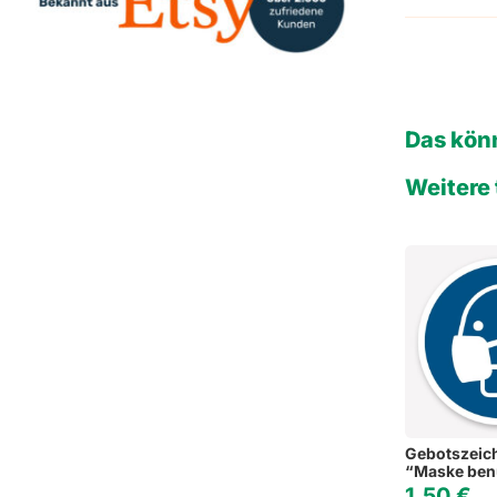
Das könn
Weitere 
Gebotszeic
“Maske ben
1,50
€