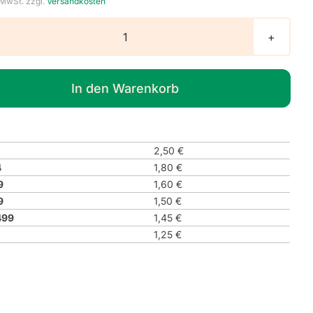
 MwSt.
zzgl.
Versandkosten
Hinweisaufkleber
"Einfahrt
freihalten"
In den Warenkorb
Menge
2,50
€
4
1,80
€
9
1,60
€
9
1,50
€
499
1,45
€
1,25
€