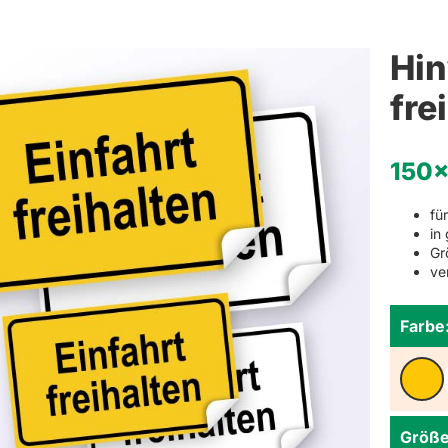
Weihnachten
Schlüsselanhänger mit Namen
Refklektierende Anhän
Hinwei
Hin
Haushaltsetiketten
fre
Sets
150
fü
in
Gr
ve
Farbe
Größe