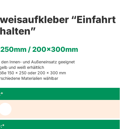
ger
saufkleber
weisaufkleber “Einfahrt
ihalten”
x250mm / 200x300mm
r den Innen- und Außeneinsatz geeignet
 gelb und weiß erhältlich
öße 150 x 250 oder 200 x 300 mm
rschiedene Materialien wählbar
:
*
:
*