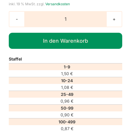
inkl. 19 % MwSt.
zzgl.
Versandkosten
Gebotszeichen
M014
"Kopfschutz
In den Warenkorb
benutzen"
Menge
Staffel
1-9
1,50
€
10-24
1,08
€
25-49
0,96
€
50-99
0,90
€
100-499
0,87
€