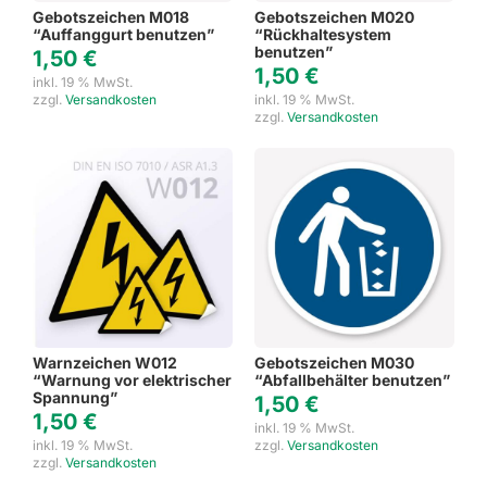
Gebotszeichen M018
Gebotszeichen M020
“Auffanggurt benutzen”
“Rückhaltesystem
benutzen”
1,50
€
1,50
€
inkl. 19 % MwSt.
zzgl.
Versandkosten
inkl. 19 % MwSt.
zzgl.
Versandkosten
Warnzeichen W012
Gebotszeichen M030
“Warnung vor elektrischer
“Abfallbehälter benutzen”
Spannung”
1,50
€
1,50
€
inkl. 19 % MwSt.
inkl. 19 % MwSt.
zzgl.
Versandkosten
zzgl.
Versandkosten