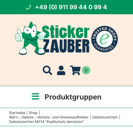
Zum
+49 (0) 911 99 44 0 99 4
Inhalt
springen
0
Produktgruppen
Startseite
Shop
Warn-, Gebots-, Verbots- und Hinweisaufkleber
Gebotszeichen
Gebotszeichen M014 “Kopfschutz benutzen”