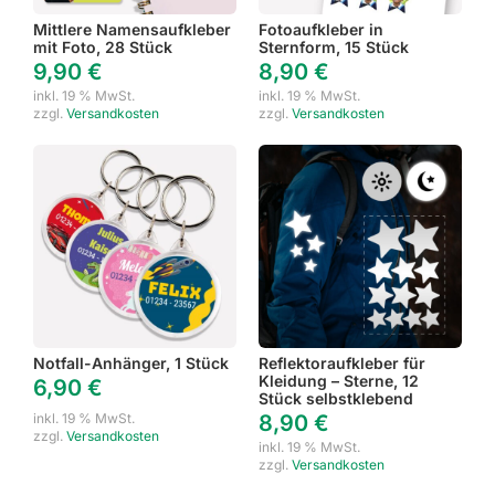
Mittlere Namensaufkleber
Fotoaufkleber in
mit Foto, 28 Stück
Sternform, 15 Stück
9,90
€
8,90
€
inkl. 19 % MwSt.
inkl. 19 % MwSt.
zzgl.
Versandkosten
zzgl.
Versandkosten
Notfall-Anhänger, 1 Stück
Reflektoraufkleber für
Kleidung – Sterne, 12
6,90
€
Stück selbstklebend
inkl. 19 % MwSt.
8,90
€
zzgl.
Versandkosten
inkl. 19 % MwSt.
zzgl.
Versandkosten