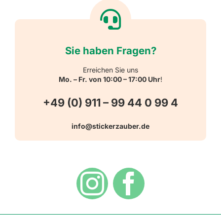
Willkommen
Reflektierende Aufkleber
Über uns
Sie haben Fragen?
Schulbedarf
Kontakt
Erreichen Sie uns
Mo. – Fr. von 10:00 – 17:00 Uhr
!
Schlüsselanhänger
FAQ
+49 (0) 911 – 99 44 0 99 4
Warn-, Gebots-, Verbots- und
info@stickerzauber.de
Versandarten
Hinweisaufkleber
Hygiene
Zahlungsarten
Dekoration
Widerrufsbelehrung