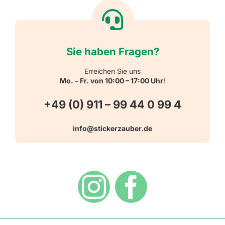
Willkommen
Reflektierende Aufkleber
Über uns
Sie haben Fragen?
Schulbedarf
Kontakt
Erreichen Sie uns
Mo. – Fr. von 10:00 – 17:00 Uhr
!
Schlüsselanhänger
FAQ
+49 (0) 911 – 99 44 0 99 4
Warn-, Gebots-, Verbots- und
info@stickerzauber.de
Versandarten
Hinweisaufkleber
Hygiene
Zahlungsarten
Dekoration
Widerrufsbelehrung