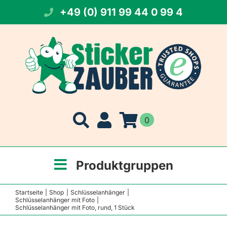
Zum
+49 (0) 911 99 44 0 99 4
Inhalt
springen
0
Produktgruppen
Startseite
Shop
Schlüsselanhänger
Schlüsselanhänger mit Foto
Schlüsselanhänger mit Foto, rund, 1 Stück