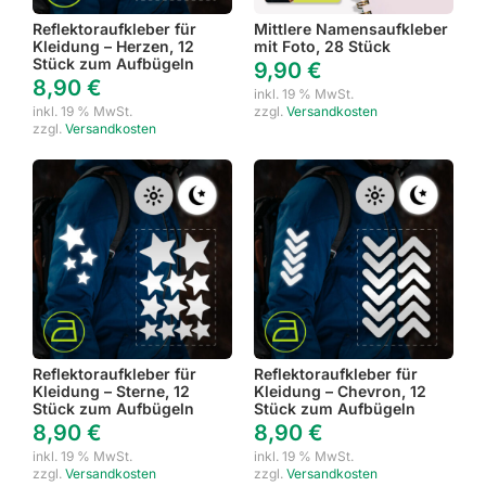
Reflektoraufkleber für
Mittlere Namensaufkleber
Kleidung – Herzen, 12
mit Foto, 28 Stück
Stück zum Aufbügeln
9,90
€
8,90
€
inkl. 19 % MwSt.
inkl. 19 % MwSt.
zzgl.
Versandkosten
zzgl.
Versandkosten
Reflektoraufkleber für
Reflektoraufkleber für
Kleidung – Sterne, 12
Kleidung – Chevron, 12
Stück zum Aufbügeln
Stück zum Aufbügeln
8,90
€
8,90
€
inkl. 19 % MwSt.
inkl. 19 % MwSt.
zzgl.
Versandkosten
zzgl.
Versandkosten