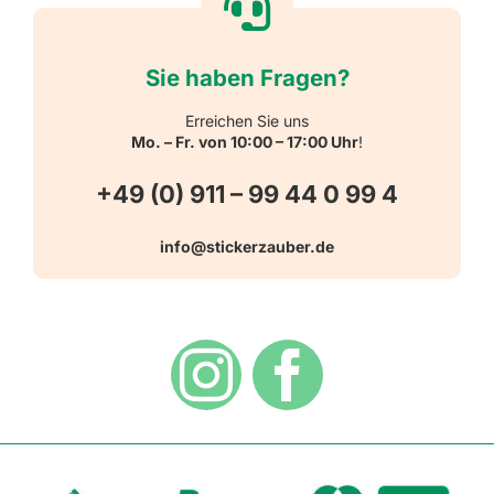
Reflektierende Aufkleber
Über uns
Sie haben Fragen?
Schulbedarf
Kontakt
Erreichen Sie uns
Mo. – Fr. von 10:00 – 17:00 Uhr
!
Schlüsselanhänger
FAQ
+49 (0) 911 – 99 44 0 99 4
Warn-, Gebots-, Verbots- und
info@stickerzauber.de
Versandarten
Hinweisaufkleber
Hygiene
Zahlungsarten
Dekoration
Widerrufsbelehrung
Vertrag widerrufen