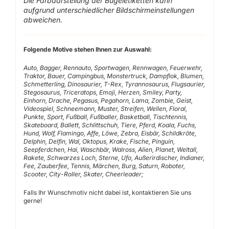
Die Farbdarstellung der Bügeletiketten kann
aufgrund unterschiedlicher Bildschirmeinstellungen
abweichen.
Folgende Motive stehen Ihnen zur Auswahl:
Auto, Bagger, Rennauto, Sportwagen, Rennwagen, Feuerwehr,
Traktor, Bauer, Campingbus, Monstertruck, Dampflok, Blumen,
Schmetterling, Dinosaurier, T-Rex, Tyrannosaurus, Flugsaurier,
Stegosaurus, Triceratops, Emoji, Herzen, Smiley, Party,
Einhorn, Drache, Pegasus, Pegahorn, Lama, Zombie, Geist,
Videospiel, Schneemann, Muster, Streifen, Wellen, Floral,
Punkte, Sport, Fußball, Fußballer, Basketball, Tischtennis,
Skateboard, Ballett, Schlittschuh, Tiere, Pferd, Koala, Fuchs,
Hund, Wolf, Flamingo, Affe, Löwe, Zebra, Eisbär, Schildkröte,
Delphin, Delfin, Wal, Oktopus, Krake, Fische, Pinguin,
Seepferdchen, Hai, Waschbär, Walross, Alien, Planet, Weltall,
Rakete, Schwarzes Loch, Sterne, Ufo, Außerirdischer, Indianer,
Fee, Zauberfee, Tennis, Märchen, Burg, Saturn, Roboter,
Scooter, City-Roller, Skater, Cheerleader;
Falls Ihr Wunschmotiv nicht dabei ist, kontaktieren Sie uns
gerne!