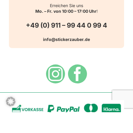
Schulbedarf
Kontakt
Erreichen Sie uns
Mo. – Fr. von 10:00 – 17:00 Uhr
!
Schlüsselanhänger
FAQ
+49 (0) 911 – 99 44 0 99 4
Warn-, Gebots-, Verbots- und
info@stickerzauber.de
Versandarten
Hinweisaufkleber
Hygiene
Zahlungsarten
Dekoration
Widerrufsbelehrung
Vertrag widerrufen
AGB