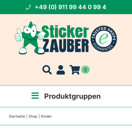
Zum
+49 (0) 911 99 44 0 99 4
Inhalt
springen
0
Produktgruppen
Startseite
Shop
Kinder