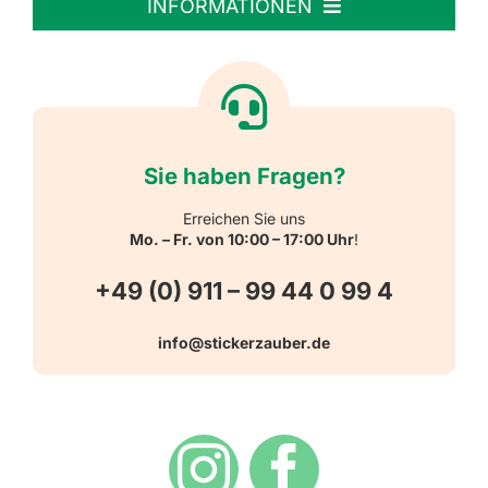
INFORMATIONEN
Textiletiketten
Willkommen
Reflektierende Aufkleber
Über uns
Sie haben Fragen?
Schulbedarf
Kontakt
Erreichen Sie uns
Mo. – Fr. von 10:00 – 17:00 Uhr
!
Schlüsselanhänger
FAQ
+49 (0) 911 – 99 44 0 99 4
Warn-, Gebots-, Verbots- und
info@stickerzauber.de
Versandarten
Hinweisaufkleber
Hygiene
Zahlungsarten
Dekoration