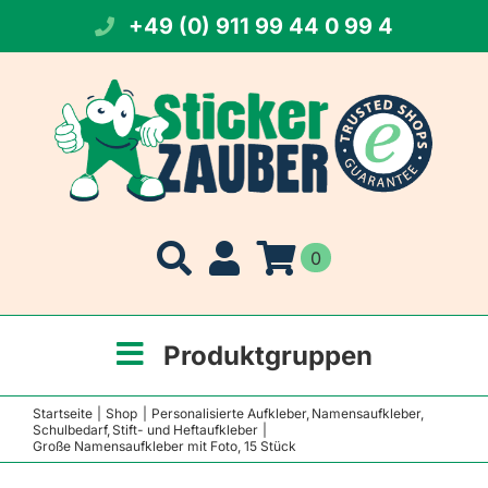
Zum
+49 (0) 911 99 44 0 99 4
Inhalt
springen
0
Produktgruppen
Startseite
Shop
Personalisierte Aufkleber
Namensaufkleber
Schulbedarf
Stift- und Heftaufkleber
Große Namensaufkleber mit Foto, 15 Stück