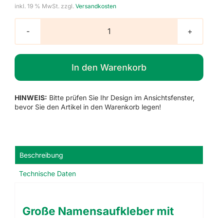
inkl. 19 % MwSt.
zzgl.
Versandkosten
Große
Namensaufkleber
mit
In den Warenkorb
Foto,
15
Stück
HINWEIS:
Bitte prüfen Sie Ihr Design im Ansichtsfenster,
Menge
bevor Sie den Artikel in den Warenkorb legen!
Beschreibung
Technische Daten
Große Namensaufkleber mit