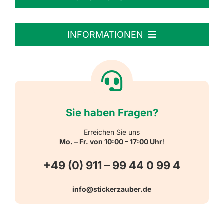
Personalisierte Aufkleber
INFORMATIONEN
Textiletiketten
Willkommen
Reflektierende Aufkleber
Über uns
Sie haben Fragen?
Schulbedarf
Kontakt
Erreichen Sie uns
Mo. – Fr. von 10:00 – 17:00 Uhr
!
Schlüsselanhänger
FAQ
+49 (0) 911 – 99 44 0 99 4
Warn-, Gebots-, Verbots- und
info@stickerzauber.de
Versandarten
Hinweisaufkleber
Hygiene