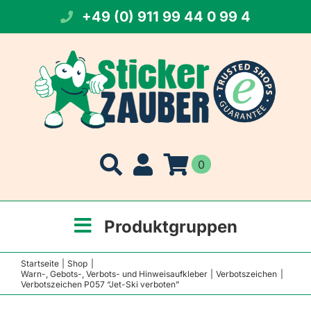
Zum
+49 (0) 911 99 44 0 99 4
Inhalt
springen
0
Produktgruppen
Startseite
Shop
Warn-, Gebots-, Verbots- und Hinweisaufkleber
Verbotszeichen
Verbotszeichen P057 “Jet-Ski verboten”