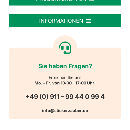
Personalisierte Aufkleber
INFORMATIONEN
Textiletiketten
Willkommen
Reflektierende Aufkleber
Über uns
Sie haben Fragen?
Schulbedarf
Kontakt
Erreichen Sie uns
Mo. – Fr. von 10:00 – 17:00 Uhr
!
Schlüsselanhänger
FAQ
+49 (0) 911 – 99 44 0 99 4
Warn-, Gebots-, Verbots- und
info@stickerzauber.de
Versandarten
Hinweisaufkleber
Hygiene