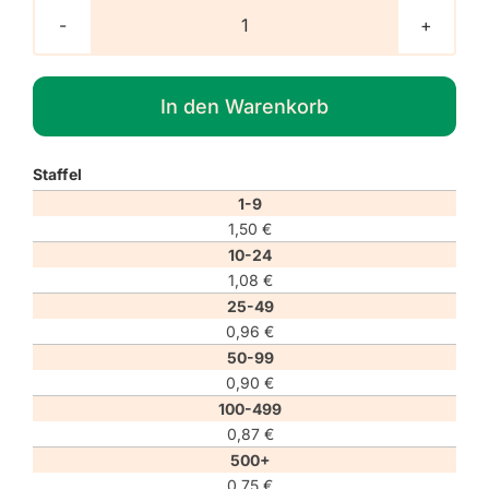
Verbotszeichen
P057
"Jet-
In den Warenkorb
Ski
verboten"
Menge
Staffel
1-9
1,50
€
10-24
1,08
€
25-49
0,96
€
50-99
0,90
€
100-499
0,87
€
500+
0,75
€