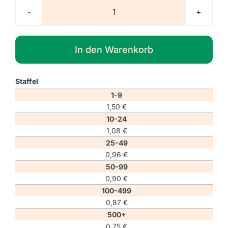
Verbotszeichen
P002
"Rauchen
In den Warenkorb
verboten"
Menge
Staffel
1-9
1,50
€
10-24
1,08
€
25-49
0,96
€
50-99
0,90
€
100-499
0,87
€
500+
0,75
€