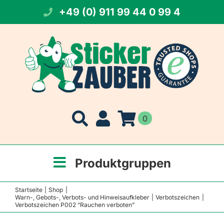
Zum
+49 (0) 911 99 44 0 99 4
Inhalt
springen
0
Produktgruppen
Startseite
Shop
Warn-, Gebots-, Verbots- und Hinweisaufkleber
Verbotszeichen
Verbotszeichen P002 “Rauchen verboten”