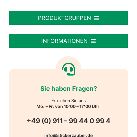
PRODUKTGRUPPEN
Personalisierte Aufkleber
INFORMATIONEN
Textiletiketten
Willkommen
Reflektierende Aufkleber
Über uns
Sie haben Fragen?
Schulbedarf
Kontakt
Erreichen Sie uns
Mo. – Fr. von 10:00 – 17:00 Uhr
!
Schlüsselanhänger
FAQ
+49 (0) 911 – 99 44 0 99 4
Warn-, Gebots-, Verbots- und
info@stickerzauber.de