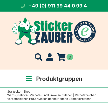
Zum
+49 (0) 911 99 44 0 99 4
Inhalt
springen
0
Produktgruppen
Startseite
Shop
Warn-, Gebots-, Verbots- und Hinweisaufkleber
Verbotszeichen
Verbotszeichen P056 “Maschinenbetriebene Boote verboten”