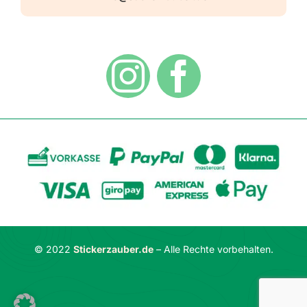
Versandarten
Hinweisaufkleber
Hygiene
Zahlungsarten
Dekoration
Widerrufsbelehrung
Vertrag widerrufen
AGB
Datenschutzerklärung
© 2022
Stickerzauber.de
– Alle Rechte vorbehalten.
Impressum