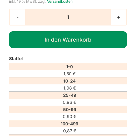
inkl. 19 % MwSt.
zzgl.
Versandkosten
Verbotszeichen
P056
"Maschinenbetriebene
In den Warenkorb
Boote
verboten"
Menge
Staffel
1-9
1,50
€
10-24
1,08
€
25-49
0,96
€
50-99
0,90
€
100-499
0,87
€