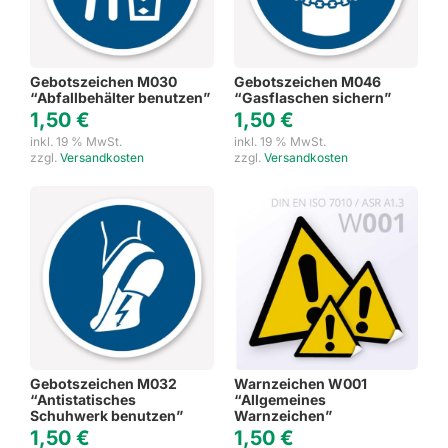
Gebotszeichen M030
Gebotszeichen M046
“Abfallbehälter benutzen”
“Gasflaschen sichern”
1,50
€
1,50
€
inkl. 19 % MwSt.
inkl. 19 % MwSt.
zzgl.
Versandkosten
zzgl.
Versandkosten
Gebotszeichen M032
Warnzeichen W001
“Antistatisches
“Allgemeines
Schuhwerk benutzen”
Warnzeichen”
1,50
€
1,50
€