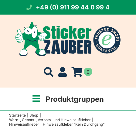
Zum
+49 (0) 911 99 44 0 99 4
Inhalt
springen
0
Produktgruppen
Startseite
Shop
Warn-, Gebots-, Verbots- und Hinweisaufkleber
Hinweisaufkleber
Hinweisaufkleber “Kein Durchgang”