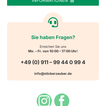
INFORMATIONEN
Textiletiketten
Willkommen
Reflektierende Aufkleber
Über uns
Sie haben Fragen?
Schulbedarf
Kontakt
Erreichen Sie uns
Mo. – Fr. von 10:00 – 17:00 Uhr
!
Schlüsselanhänger
FAQ
+49 (0) 911 – 99 44 0 99 4
Warn-, Gebots-, Verbots- und
info@stickerzauber.de
Versandarten
Hinweisaufkleber
Hygiene
Zahlungsarten
Dekoration