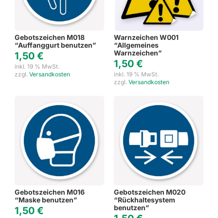
Gebotszeichen M018
Warnzeichen W001
“Auffanggurt benutzen”
“Allgemeines
Warnzeichen”
1,50
€
1,50
€
inkl. 19 % MwSt.
zzgl.
Versandkosten
inkl. 19 % MwSt.
zzgl.
Versandkosten
Gebotszeichen M016
Gebotszeichen M020
“Maske benutzen”
“Rückhaltesystem
benutzen”
1,50
€