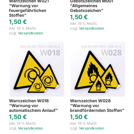
Warnzeichen W021
Gebotszeichen M001
“Warnung vor
“Allgemeines
feuergefährlichen
Gebotszeichen”
Stoffen”
1,50
€
1,50
€
inkl. 19 % MwSt.
inkl. 19 % MwSt.
zzgl.
Versandkosten
zzgl.
Versandkosten
Warnzeichen W018
Warnzeichen W028
“Warnung vor
“Warnung vor
automatischem Anlauf”
brandfördernden Stoffen”
1,50
€
1,50
€
inkl. 19 % MwSt.
inkl. 19 % MwSt.
zzgl.
Versandkosten
zzgl.
Versandkosten