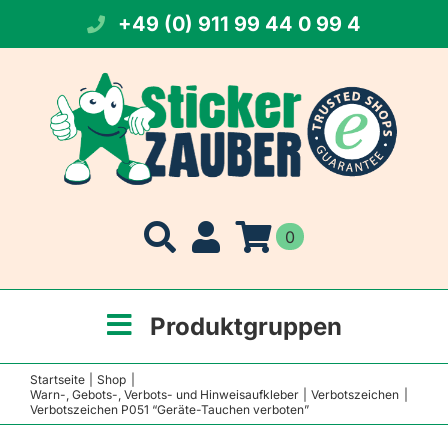
Zum
+49 (0) 911 99 44 0 99 4
Inhalt
springen
0
Produktgruppen
Startseite
Shop
Warn-, Gebots-, Verbots- und Hinweisaufkleber
Verbotszeichen
Verbotszeichen P051 “Geräte-Tauchen verboten”