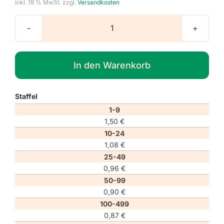
inkl. 19 % MwSt.
zzgl.
Versandkosten
Verbotszeichen
P051
"Geräte-
In den Warenkorb
Tauchen
verboten"
Menge
Staffel
1-9
1,50
€
10-24
1,08
€
25-49
0,96
€
50-99
0,90
€
100-499
0,87
€