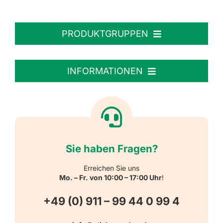
PRODUKTGRUPPEN
Personalisierte Aufkleber
INFORMATIONEN
Textiletiketten
Willkommen
Reflektierende Aufkleber
Über uns
Sie haben Fragen?
Schulbedarf
Kontakt
Erreichen Sie uns
Mo. – Fr. von 10:00 – 17:00 Uhr
!
Schlüsselanhänger
FAQ
+49 (0) 911 – 99 44 0 99 4
Warn-, Gebots-, Verbots- und