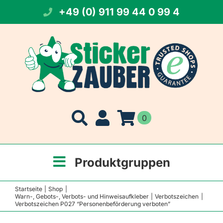
Zum
+49 (0) 911 99 44 0 99 4
Inhalt
springen
0
Produktgruppen
Startseite
Shop
Warn-, Gebots-, Verbots- und Hinweisaufkleber
Verbotszeichen
Verbotszeichen P027 “Personenbeförderung verboten”