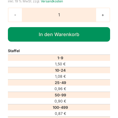
inkl. 19 % MwSt.
zzgl.
Versandkosten
Verbotszeichen
P027
"Personenbeförderung
In den Warenkorb
verboten"
Menge
Staffel
1-9
1,50
€
10-24
1,08
€
25-49
0,96
€
50-99
0,90
€
100-499
0,87
€