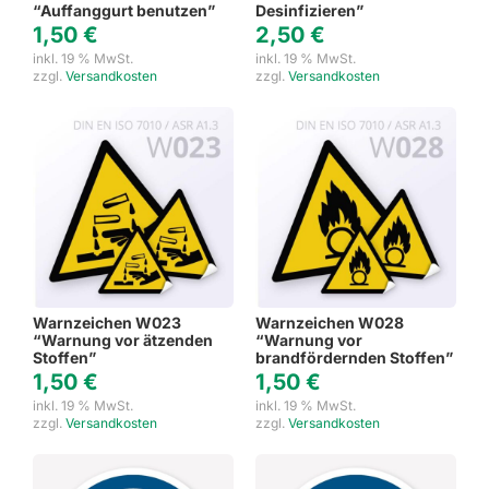
“Auffanggurt benutzen”
Desinfizieren”
1,50
€
2,50
€
inkl. 19 % MwSt.
inkl. 19 % MwSt.
zzgl.
Versandkosten
zzgl.
Versandkosten
Warnzeichen W023
Warnzeichen W028
“Warnung vor ätzenden
“Warnung vor
Stoffen”
brandfördernden Stoffen”
1,50
€
1,50
€
inkl. 19 % MwSt.
inkl. 19 % MwSt.
zzgl.
Versandkosten
zzgl.
Versandkosten