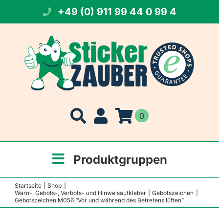
Zum
+49 (0) 911 99 44 0 99 4
Inhalt
springen
0
Produktgruppen
Startseite
Shop
Warn-, Gebots-, Verbots- und Hinweisaufkleber
Gebotszeichen
Gebotszeichen M056 “Vor und während des Betretens lüften”