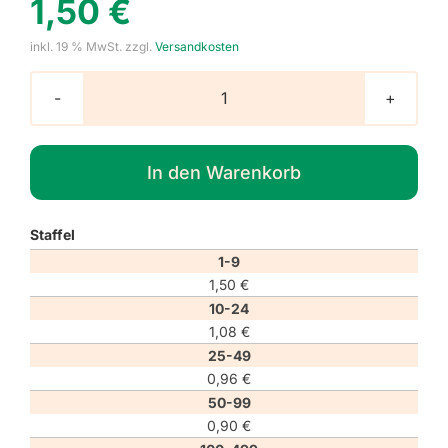
1,50
€
inkl. 19 % MwSt.
zzgl.
Versandkosten
Gebotszeichen
M056
"Vor
In den Warenkorb
und
während
des
Staffel
Betretens
lüften"
1-9
Menge
1,50
€
10-24
1,08
€
25-49
0,96
€
50-99
0,90
€