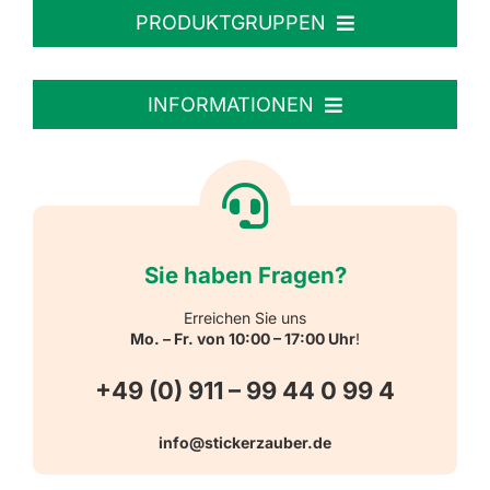
PRODUKTGRUPPEN
Personalisierte Aufkleber
INFORMATIONEN
Textiletiketten
Willkommen
Reflektierende Aufkleber
Über uns
Sie haben Fragen?
Schulbedarf
Kontakt
Erreichen Sie uns
Mo. – Fr. von 10:00 – 17:00 Uhr
!
Schlüsselanhänger
FAQ
+49 (0) 911 – 99 44 0 99 4
Warn-, Gebots-, Verbots- und
info@stickerzauber.de
Versandarten
Hinweisaufkleber