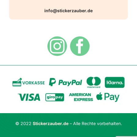
Warn-, Gebots-, Verbots- und
info@stickerzauber.de
Versandarten
Hinweisaufkleber
Hygiene
Zahlungsarten
Dekoration
Widerrufsbelehrung
Vertrag widerrufen
AGB
Datenschutzerklärung
© 2022
Stickerzauber.de
– Alle Rechte vorbehalten.
Impressum