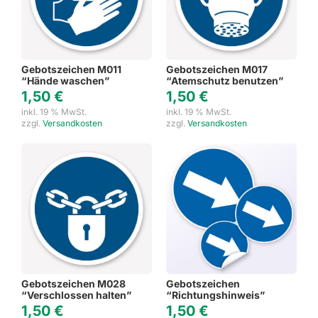
Gebotszeichen M011
Gebotszeichen M017
“Hände waschen”
“Atemschutz benutzen”
1,50
€
1,50
€
inkl. 19 % MwSt.
inkl. 19 % MwSt.
zzgl.
Versandkosten
zzgl.
Versandkosten
Gebotszeichen M028
Gebotszeichen
“Verschlossen halten”
“Richtungshinweis”
1,50
€
1,50
€