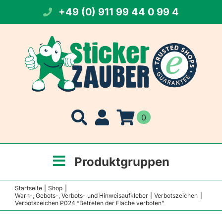
Zum
+49 (0) 911 99 44 0 99 4
Inhalt
springen
0
Produktgruppen
Startseite
Shop
Warn-, Gebots-, Verbots- und Hinweisaufkleber
Verbotszeichen
Verbotszeichen P024 “Betreten der Fläche verboten”