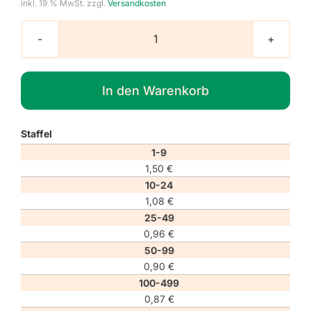
inkl. 19 % MwSt.
zzgl.
Versandkosten
Verbotszeichen
P024
"Betreten
In den Warenkorb
der
Fläche
verboten"
Staffel
Menge
1-9
1,50
€
10-24
1,08
€
25-49
0,96
€
50-99
0,90
€
100-499
0,87
€