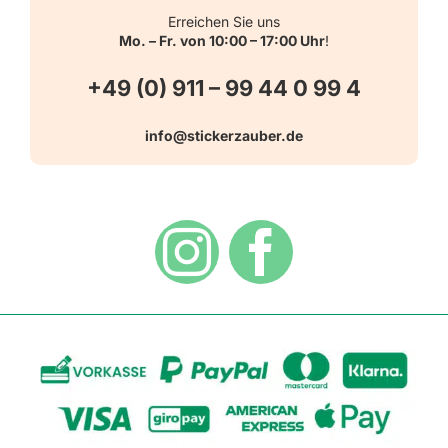
Schulbedarf
Kontakt
Erreichen Sie uns
Mo. – Fr. von 10:00 – 17:00 Uhr
!
Schlüsselanhänger
FAQ
+49 (0) 911 – 99 44 0 99 4
Warn-, Gebots-, Verbots- und
info@stickerzauber.de
Versandarten
Hinweisaufkleber
Hygiene
Zahlungsarten
Dekoration
Widerrufsbelehrung
Vertrag widerrufen
AGB