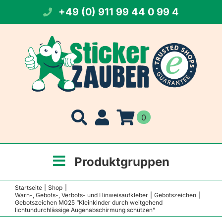
Zum
+49 (0) 911 99 44 0 99 4
Inhalt
springen
0
Produktgruppen
Startseite
Shop
Warn-, Gebots-, Verbots- und Hinweisaufkleber
Gebotszeichen
Gebotszeichen M025 “Kleinkinder durch weitgehend
lichtundurchlässige Augenabschirmung schützen”