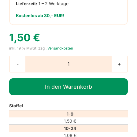
Lieferzeit:
1 – 2 Werktage
Kostenlos ab 30,- EUR!
1,50
€
inkl. 19 % MwSt.
zzgl.
Versandkosten
Gebotszeichen
M025
"Kleinkinder
In den Warenkorb
durch
weitgehend
lichtundurchlässige
Staffel
Augenabschirmung
schützen"
1-9
Menge
1,50
€
10-24
1,08
€