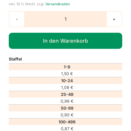
inkl. 19 % MwSt.
zzgl.
Versandkosten
Gebotszeichen
M024
"Fußgängerweg
In den Warenkorb
benutzen"
Menge
Staffel
1-9
1,50
€
10-24
1,08
€
25-49
0,96
€
50-99
0,90
€
100-499
0,87
€