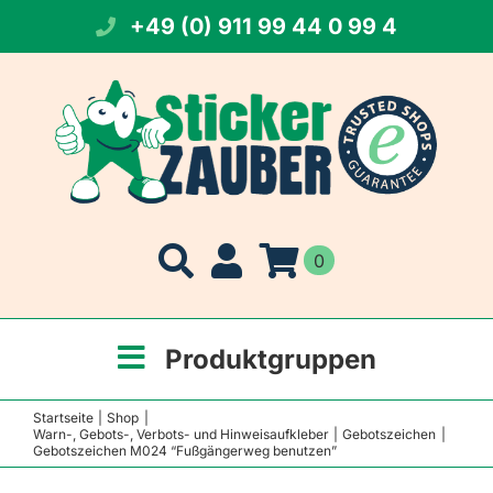
Zum
+49 (0) 911 99 44 0 99 4
Inhalt
springen
0
Produktgruppen
Startseite
Shop
Warn-, Gebots-, Verbots- und Hinweisaufkleber
Gebotszeichen
Gebotszeichen M024 “Fußgängerweg benutzen”