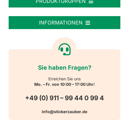
PRODUKTGRUPPEN
Personalisierte Aufkleber
INFORMATIONEN
Textiletiketten
Willkommen
Reflektierende Aufkleber
Über uns
Sie haben Fragen?
Schulbedarf
Kontakt
Erreichen Sie uns
Mo. – Fr. von 10:00 – 17:00 Uhr
!
Schlüsselanhänger
FAQ
+49 (0) 911 – 99 44 0 99 4
Warn-, Gebots-, Verbots- und
info@stickerzauber.de
Versandarten
Hinweisaufkleber