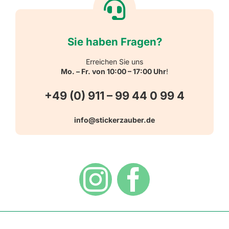
Reflektierende Aufkleber
Über uns
Sie haben Fragen?
Schulbedarf
Kontakt
Erreichen Sie uns
Mo. – Fr. von 10:00 – 17:00 Uhr
!
Schlüsselanhänger
FAQ
+49 (0) 911 – 99 44 0 99 4
Warn-, Gebots-, Verbots- und
info@stickerzauber.de
Versandarten
Hinweisaufkleber
Hygiene
Zahlungsarten
Dekoration
Widerrufsbelehrung
Vertrag widerrufen