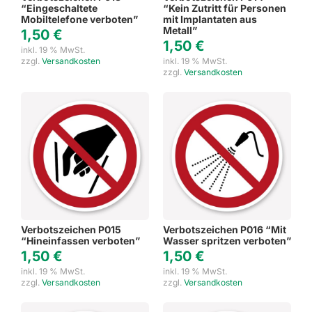
“Eingeschaltete
“Kein Zutritt für Personen
Mobiltelefone verboten”
mit Implantaten aus
Metall”
1,50
€
1,50
€
inkl. 19 % MwSt.
zzgl.
Versandkosten
inkl. 19 % MwSt.
zzgl.
Versandkosten
Verbotszeichen P015
Verbotszeichen P016 “Mit
“Hineinfassen verboten”
Wasser spritzen verboten”
1,50
€
1,50
€
inkl. 19 % MwSt.
inkl. 19 % MwSt.
zzgl.
Versandkosten
zzgl.
Versandkosten