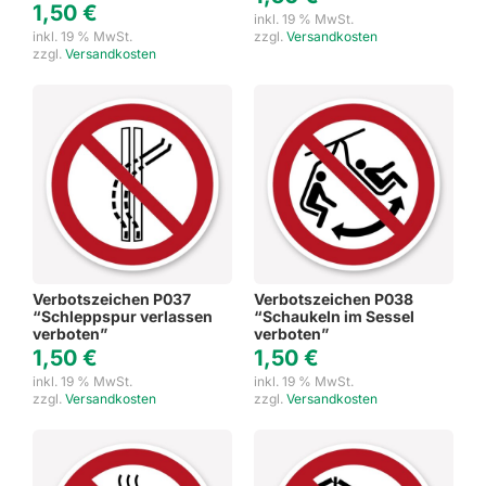
1,50
€
inkl. 19 % MwSt.
inkl. 19 % MwSt.
zzgl.
Versandkosten
zzgl.
Versandkosten
Verbotszeichen P037
Verbotszeichen P038
“Schleppspur verlassen
“Schaukeln im Sessel
verboten”
verboten”
1,50
€
1,50
€
inkl. 19 % MwSt.
inkl. 19 % MwSt.
zzgl.
Versandkosten
zzgl.
Versandkosten