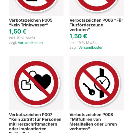
Verbotszeichen P005
Verbotszeichen P006 “Für
“kein Trinkwasser”
Flurförderzeuge
verboten”
1,50
€
1,50
€
inkl. 19 % MwSt.
zzgl.
Versandkosten
inkl. 19 % MwSt.
zzgl.
Versandkosten
Verbotszeichen P007
Verbotszeichen P008
“Kein Zutritt für Personen
“Mitführen von
mit Herzschrittmachern
Metallteilen oder Uhren
oder implantierten
verboten”