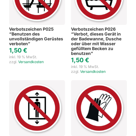
Verbotszeichen P025
Verbotszeichen P026
“Benutzen des
“Verbot, dieses Gerät in
unvollständigen Gerüstes
der Badewanne, Dusche
verboten”
oder über mit Wasser
gefülltem Becken zu
1,50
€
benutzen”
inkl. 19 % MwSt.
1,50
€
zzgl.
Versandkosten
inkl. 19 % MwSt.
zzgl.
Versandkosten