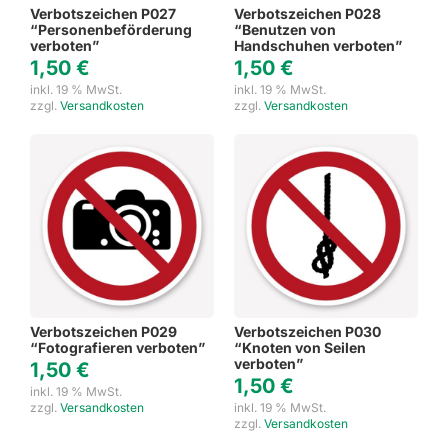
Verbotszeichen P027
Verbotszeichen P028
“Personenbeförderung
“Benutzen von
verboten”
Handschuhen verboten”
1,50
€
1,50
€
inkl. 19 % MwSt.
inkl. 19 % MwSt.
zzgl.
Versandkosten
zzgl.
Versandkosten
Verbotszeichen P029
Verbotszeichen P030
“Fotografieren verboten”
“Knoten von Seilen
verboten”
1,50
€
1,50
€
inkl. 19 % MwSt.
zzgl.
Versandkosten
inkl. 19 % MwSt.
zzgl.
Versandkosten