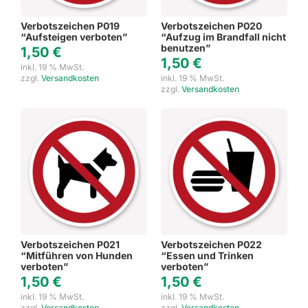
Verbotszeichen P019
Verbotszeichen P020
“Aufsteigen verboten”
“Aufzug im Brandfall nicht
benutzen”
1,50
€
1,50
€
inkl. 19 % MwSt.
zzgl.
Versandkosten
inkl. 19 % MwSt.
zzgl.
Versandkosten
Verbotszeichen P021
Verbotszeichen P022
“Mitführen von Hunden
“Essen und Trinken
verboten”
verboten”
1,50
€
1,50
€
inkl. 19 % MwSt.
inkl. 19 % MwSt.
zzgl.
Versandkosten
zzgl.
Versandkosten