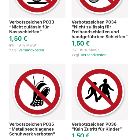
Verbotszeichen P033
Verbotszeichen P034
“Nicht zulässig für
“Nicht zulässig für
Nassschleifen”
Freihandschleifen und
handgeführtem Schleifen”
1,50
€
1,50
€
inkl. 19 % MwSt.
zzgl.
Versandkosten
inkl. 19 % MwSt.
zzgl.
Versandkosten
Verbotszeichen P035
Verbotszeichen P036
“Metallbeschlagenes
“Kein Zutritt für Kinder”
Schuhwerk verboten”
1,50
€