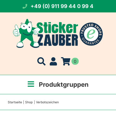
Zum
+49 (0) 911 99 44 0 99 4
Inhalt
springen
0
Produktgruppen
Startseite
Shop
Verbotszeichen