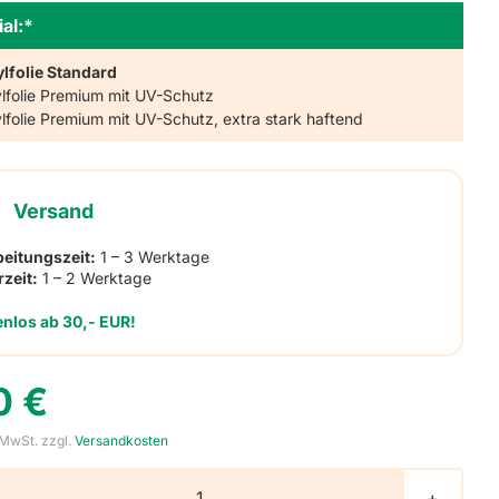
al:
*
ylfolie Standard
ylfolie Premium mit UV-Schutz
ylfolie Premium mit UV-Schutz, extra stark haftend
Versand
beitungszeit:
1 – 3 Werktage
rzeit:
1 – 2 Werktage
enlos ab 30,- EUR!
50
€
 MwSt.
zzgl.
Versandkosten