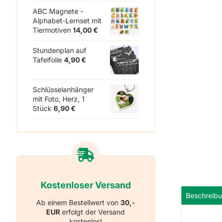
ABC Magnete -
Alphabet-Lernset mit
Tiermotiven
14,00
€
Stundenplan auf
Tafelfolie
4,90
€
Schlüsselanhänger
mit Foto, Herz, 1
Stück
6,90
€
Kostenloser Versand
Beschreib
Ab einem Bestellwert von
30,-
EUR
erfolgt der Versand
kostenlos!