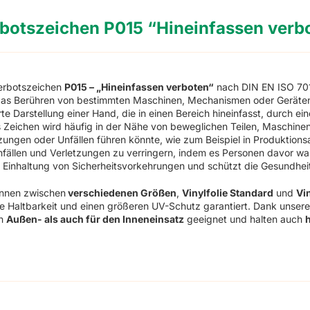
botszeichen P015 “Hineinfassen verb
erbotszeichen
P015 – „Hineinfassen verboten“
nach DIN EN ISO 701
as Berühren von bestimmten Maschinen, Mechanismen oder Geräten a
ierte Darstellung einer Hand, die in einen Bereich hineinfasst, durch e
 Zeichen wird häufig in der Nähe von beweglichen Teilen, Maschinen
zungen oder Unfällen führen könnte, wie zum Beispiel in Produktions
fällen und Verletzungen zu verringern, indem es Personen davor warn
e Einhaltung von Sicherheitsvorkehrungen und schützt die Gesundheit
önnen zwischen
verschiedenen Größen
,
Vinylfolie Standard
und
Vi
e Haltbarkeit und einen größeren UV-Schutz garantiert. Dank unsere
en
Außen- als auch für den Inneneinsatz
geeignet und halten auch