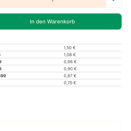
Verbotszeichen
P015
"Hineinfassen
In den Warenkorb
verboten"
Menge
1,50
€
4
1,08
€
9
0,96
€
9
0,90
€
499
0,87
€
0,75
€