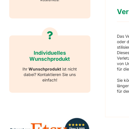
Ver
Das V
oder d
stilis
Individuelles
Dieses
Verlet
Wunschprodukt
von Un
für di
Ihr
Wunschprodukt
ist nicht
dabei? Kontaktieren Sie uns
einfach!
Sie k
länger
für d