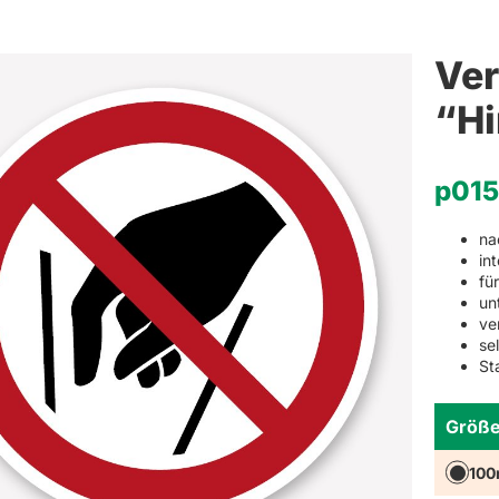
Weihnachten
Schlüsselanhänger mit Namen
Refklektierende Anhän
Hinwei
Ver
Haushaltsetiketten
“Hi
Sets
p01
na
in
fü
un
ve
se
St
Größe
10