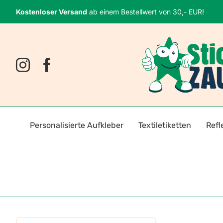
Zum
Kostenloser Versand
ab einem Bestellwert von 30,- EUR!
Inhalt
springen
Personalisierte Aufkleber
Textiletiketten
Refl
Namensaufkleber
Bügeletiketten
Fahrr
Fotosticker
Selbstklebende Textiletiket
Reflek
Logoaufkleber
Reflektoren für Kleidung