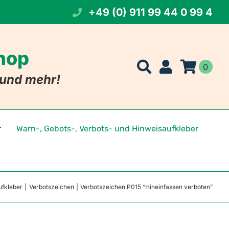
+49 (0) 911 99 44 0 99 4
Shop
0
t und mehr!
r
Warn-, Gebots-, Verbots- und Hinweisaufkleber
t Namen
eichen
ufkleber
Verbotszeichen
Verbotszeichen P015 “Hineinfassen verboten”
 Foto
szeichen
tszeichen