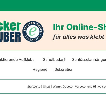
Ihr Online-
für alles was kleb
ektierende Aufkleber
Schulbedarf
Schlüsselanhänge
Hygiene
Dekoration
adreflektoren selbstklebend
Stift- und Heftaufkleber
Schlüsselanhänger mi
Warnz
Startseite
Shop
Warn-, Gebots-, Verbots- und Hinweisa
Hygieneaufkleber & -hinweise
Badezimmer
ten
toraufkleber für Kleidung
Stundenpläne
Schlüsselanhänger mit
Gebot
Hygiene-Schutzprodukte
Nachleuchtende Aufkleber
Lesezeichen
Allergie-Anhänger
Verbo