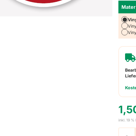
Materi
Vin
Vin
Vin
Bear
Liefe
Kost
1,
inkl. 19 %