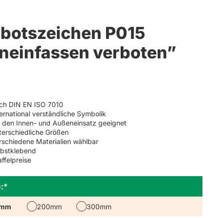
ger
saufkleber
botszeichen P015
neinfassen verboten”
5
ch DIN EN ISO 7010
ternational verständliche Symbolik
r den Innen- und Außeneinsatz geeignet
terschiedliche Größen
rschiedene Materialien wählbar
lbstklebend
affelpreise
:
*
0mm
200mm
300mm