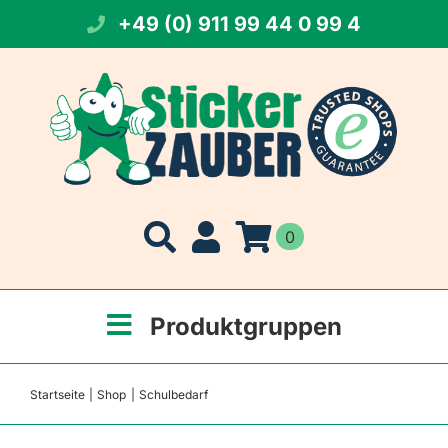
Zum
+49 (0) 911 99 44 0 99 4
Inhalt
springen
0
Produktgruppen
Startseite
Shop
Schulbedarf