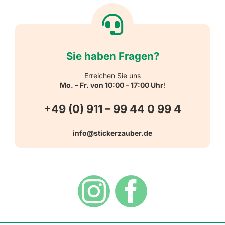
Textiletiketten
Willkommen
Reflektierende Aufkleber
Über uns
Sie haben Fragen?
Schulbedarf
Kontakt
Erreichen Sie uns
Mo. – Fr. von 10:00 – 17:00 Uhr
!
Schlüsselanhänger
FAQ
+49 (0) 911 – 99 44 0 99 4
Warn-, Gebots-, Verbots- und
info@stickerzauber.de
Versandarten
Hinweisaufkleber
Hygiene
Zahlungsarten
Dekoration
Widerrufsbelehrung