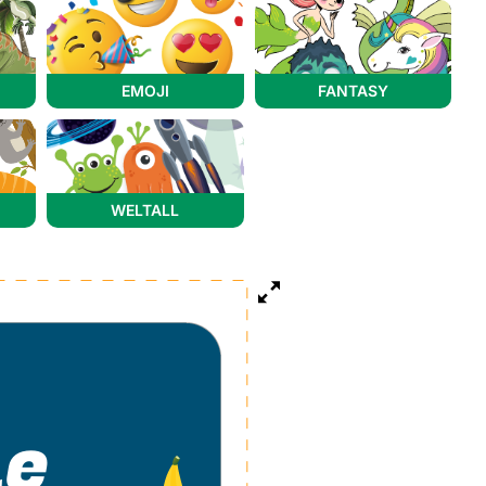
EMOJI
FANTASY
WELTALL