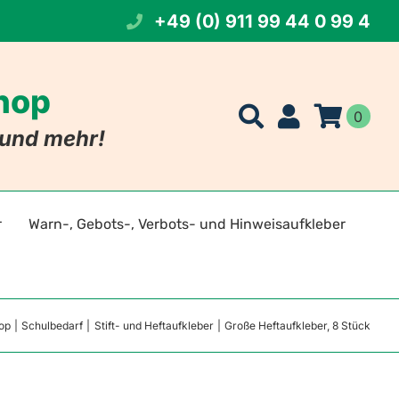
+49 (0) 911 99 44 0 99 4
Shop
0
t und mehr!
r
Warn-, Gebots-, Verbots- und Hinweisaufkleber
t Namen
eichen
op
Schulbedarf
Stift- und Heftaufkleber
Große Heftaufkleber, 8 Stück
 Foto
szeichen
tszeichen