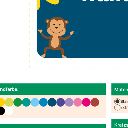
ndfarbe:
Materi
Sta
Extr
Kratz