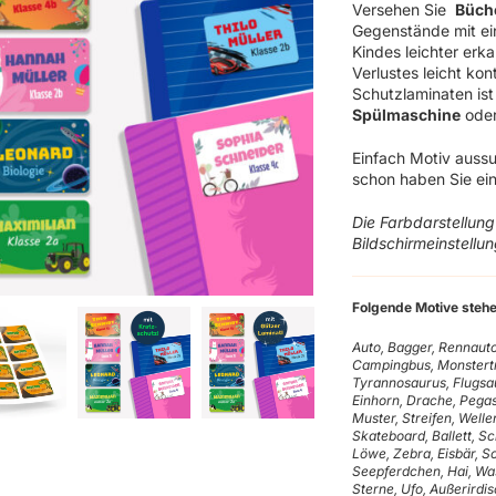
Versehen Sie
Büche
Gegenstände mit ein
Kindes leichter erk
Verlustes leicht ko
Schutzlaminaten ist
Spülmaschine
oder
Einfach Motiv auss
schon haben Sie ein
Die Farbdarstellun
Bildschirmeinstellu
Folgende Motive stehe
Auto, Bagger, Rennaut
Campingbus, Monstertr
Tyrannosaurus, Flugsaur
Einhorn, Drache, Pega
Muster, Streifen, Wellen
Skateboard, Ballett, Sc
Löwe, Zebra, Eisbär, Sc
Seepferdchen, Hai, Was
Sterne, Ufo, Außerirdis