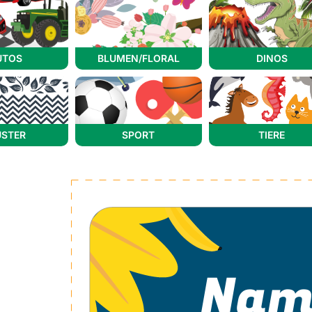
UTOS
BLUMEN/FLORAL
DINOS
STER
SPORT
TIERE