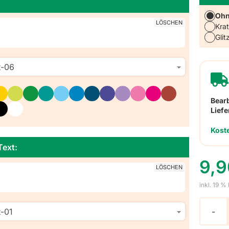
Oh
LÖSCHEN
Kra
Glit
Bear
Liefe
Kost
Text:
9,
LÖSCHEN
inkl. 19 %