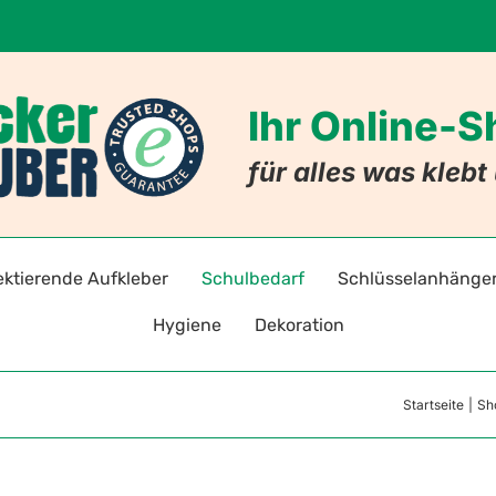
Ihr Online-
für alles was kleb
ektierende Aufkleber
Schulbedarf
Schlüsselanhänge
Hygiene
Dekoration
adreflektoren selbstklebend
Stift- und Heftaufkleber
Schlüsselanhänger mi
Warnz
Startseite
Sh
Hygieneaufkleber & -hinweise
Badezimmer
ten
toraufkleber für Kleidung
Stundenpläne
Schlüsselanhänger mit
Gebot
Hygiene-Schutzprodukte
Nachleuchtende Aufkleber
Lesezeichen
Allergie-Anhänger
Verbo