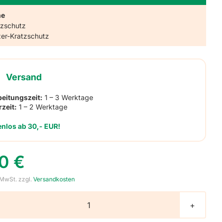
ne
tzschutz
zer-Kratzschutz
Versand
beitungszeit:
1 – 3 Werktage
rzeit:
1 – 2 Werktage
enlos ab 30,- EUR!
90
€
 MwSt.
zzgl.
Versandkosten
Große
Heftaufkleber,