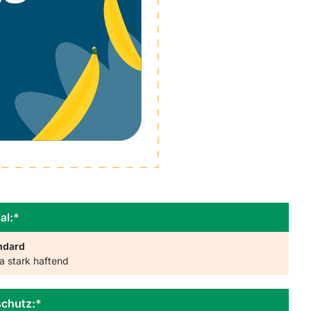
al:
*
ndard
a stark haftend
schutz:
*