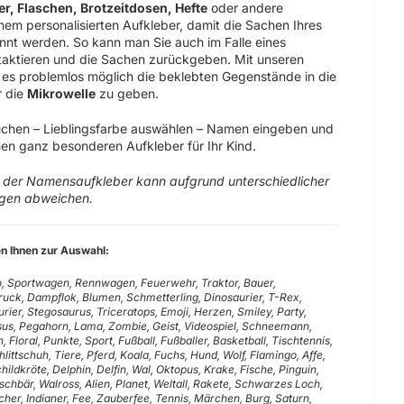
r, Flaschen, Brotzeitdosen, Hefte
oder andere
em personalisierten Aufkleber, damit die Sachen Ihres
annt werden. So kann man Sie auch im Falle eines
ntaktieren und die Sachen zurückgeben. Mit unseren
 es problemlos möglich die beklebten Gegenstände in die
 die
Mikrowelle
zu geben.
uchen – Lieblingsfarbe auswählen – Namen eingeben und
en ganz besonderen Aufkleber für Ihr Kind.
g der Namensaufkleber kann aufgrund unterschiedlicher
ngen abweichen.
n Ihnen zur Auswahl:
o, Sportwagen, Rennwagen, Feuerwehr, Traktor, Bauer,
uck, Dampflok, Blumen, Schmetterling, Dinosaurier, T-Rex,
ier, Stegosaurus, Triceratops, Emoji, Herzen, Smiley, Party,
sus, Pegahorn, Lama, Zombie, Geist, Videospiel, Schneemann,
, Floral, Punkte, Sport, Fußball, Fußballer, Basketball, Tischtennis,
hlittschuh, Tiere, Pferd, Koala, Fuchs, Hund, Wolf, Flamingo, Affe,
hildkröte, Delphin, Delfin, Wal, Oktopus, Krake, Fische, Pinguin,
chbär, Walross, Alien, Planet, Weltall, Rakete, Schwarzes Loch,
cher, Indianer, Fee, Zauberfee, Tennis, Märchen, Burg, Saturn,