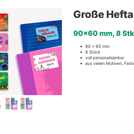
Weihnachten
Schlüsselanhänger mit Namen
Refklektierende Anhän
Hinwei
Große Hefta
Haushaltsetiketten
90×60 mm, 8 Stk
Sets
90 x 60 mm
8 Stück
voll personalisierbar
aus vielen Motiven, Far