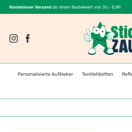
Zum
Kostenloser Versand
ab einem Bestellwert von 30,- EUR!
Inhalt
springen
Personalisierte Aufkleber
Textiletiketten
Refl
Namensaufkleber
Bügeletiketten
Fahrr
Fotosticker
Selbstklebende Textiletiket
Reflek
Logoaufkleber
Reflektoren für Kleidung