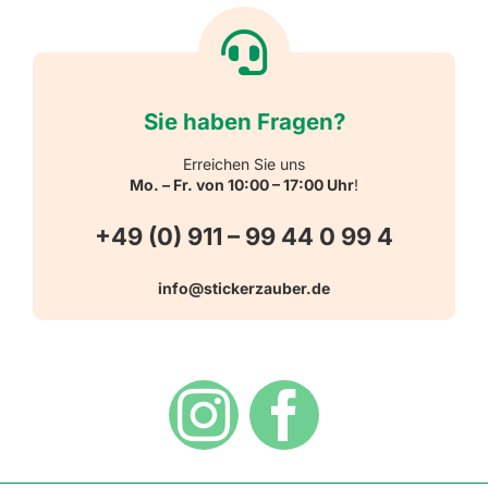
Textiletiketten
Willkommen
Reflektierende Aufkleber
Über uns
Sie haben Fragen?
Schulbedarf
Kontakt
Erreichen Sie uns
Mo. – Fr. von 10:00 – 17:00 Uhr
!
Schlüsselanhänger
FAQ
+49 (0) 911 – 99 44 0 99 4
Warn-, Gebots-, Verbots- und
info@stickerzauber.de
Versandarten
Hinweisaufkleber
Hygiene
Zahlungsarten
Dekoration
Widerrufsbelehrung