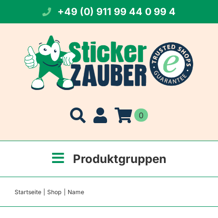
Zum
+49 (0) 911 99 44 0 99 4
Inhalt
springen
0
Produktgruppen
Startseite
Shop
Name