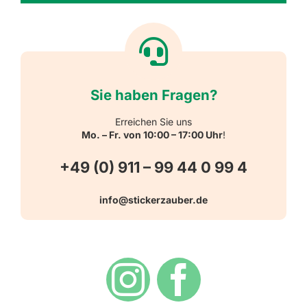
Textiletiketten
Willkommen
Reflektierende Aufkleber
Über uns
Sie haben Fragen?
Schulbedarf
Kontakt
Erreichen Sie uns
Mo. – Fr. von 10:00 – 17:00 Uhr
!
Schlüsselanhänger
FAQ
+49 (0) 911 – 99 44 0 99 4
Warn-, Gebots-, Verbots- und
info@stickerzauber.de
Versandarten
Hinweisaufkleber
Hygiene
Zahlungsarten
Dekoration
Widerrufsbelehrung