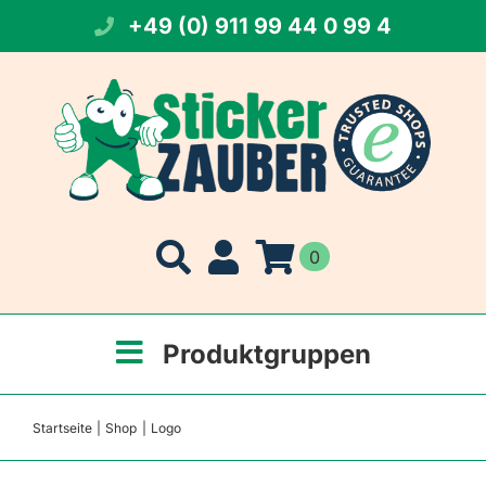
Zum
+49 (0) 911 99 44 0 99 4
Inhalt
springen
0
Produktgruppen
Startseite
Shop
Logo