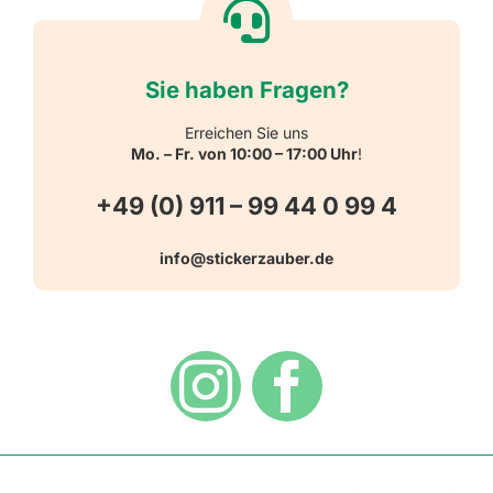
Reflektierende Aufkleber
Über uns
Sie haben Fragen?
Schulbedarf
Kontakt
Erreichen Sie uns
Mo. – Fr. von 10:00 – 17:00 Uhr
!
Schlüsselanhänger
FAQ
+49 (0) 911 – 99 44 0 99 4
Warn-, Gebots-, Verbots- und
info@stickerzauber.de
Versandarten
Hinweisaufkleber
Hygiene
Zahlungsarten
Dekoration
Widerrufsbelehrung
Vertrag widerrufen