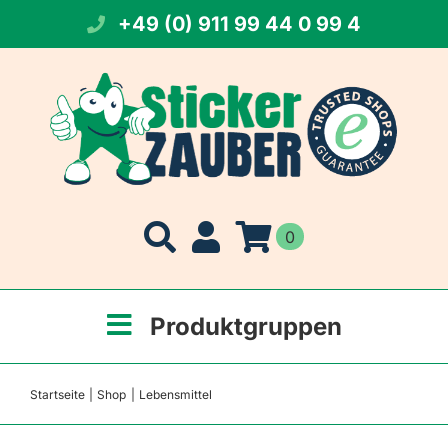
Zum
+49 (0) 911 99 44 0 99 4
Inhalt
springen
0
Produktgruppen
Startseite
Shop
Lebensmittel