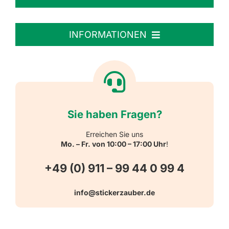
Personalisierte Aufkleber
INFORMATIONEN
Textiletiketten
Willkommen
Reflektierende Aufkleber
Über uns
Sie haben Fragen?
Schulbedarf
Kontakt
Erreichen Sie uns
Mo. – Fr. von 10:00 – 17:00 Uhr
!
Schlüsselanhänger
FAQ
+49 (0) 911 – 99 44 0 99 4
Warn-, Gebots-, Verbots- und
info@stickerzauber.de
Versandarten
Hinweisaufkleber
Hygiene