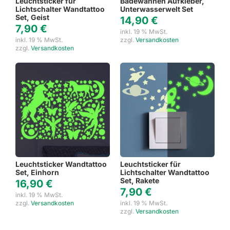
Leuchtsticker für
Badewannen Aufkleber,
Lichtschalter Wandtattoo
Unterwasserwelt Set
Set, Geist
14,90
€
7,90
€
inkl. 19 % MwSt.
inkl. 19 % MwSt.
zzgl.
Versandkosten
zzgl.
Versandkosten
Leuchtsticker Wandtattoo
Leuchtsticker für
Set, Einhorn
Lichtschalter Wandtattoo
Set, Rakete
16,90
€
7,90
€
inkl. 19 % MwSt.
zzgl.
Versandkosten
inkl. 19 % MwSt.
zzgl.
Versandkosten