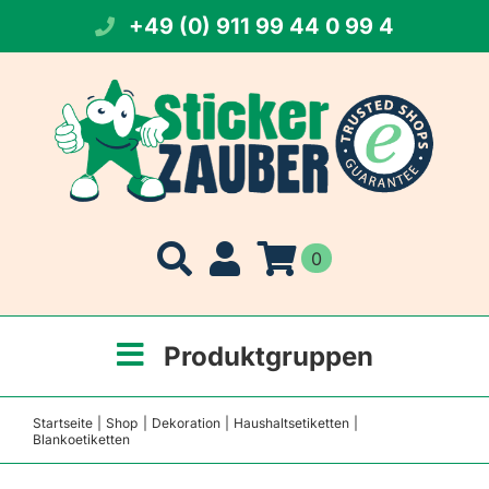
Zum
+49 (0) 911 99 44 0 99 4
Inhalt
springen
0
Produktgruppen
Startseite
Shop
Dekoration
Haushaltsetiketten
Blankoetiketten