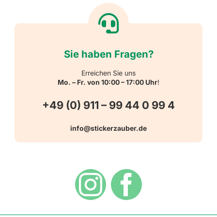
Textiletiketten
Willkommen
Reflektierende Aufkleber
Über uns
Sie haben Fragen?
Schulbedarf
Kontakt
Erreichen Sie uns
Mo. – Fr. von 10:00 – 17:00 Uhr
!
Schlüsselanhänger
FAQ
+49 (0) 911 – 99 44 0 99 4
Warn-, Gebots-, Verbots- und
info@stickerzauber.de
Versandarten
Hinweisaufkleber
Hygiene
Zahlungsarten
Dekoration
Widerrufsbelehrung