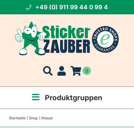
Zum
+49 (0) 911 99 44 0 99 4
Inhalt
springen
0
Produktgruppen
Startseite
Shop
Klasse