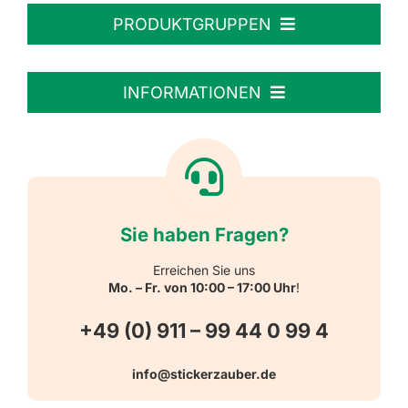
PRODUKTGRUPPEN
Personalisierte Aufkleber
INFORMATIONEN
Textiletiketten
Willkommen
Reflektierende Aufkleber
Über uns
Sie haben Fragen?
Schulbedarf
Kontakt
Erreichen Sie uns
Mo. – Fr. von 10:00 – 17:00 Uhr
!
Schlüsselanhänger
FAQ
+49 (0) 911 – 99 44 0 99 4
Warn-, Gebots-, Verbots- und
info@stickerzauber.de
Versandarten
Hinweisaufkleber