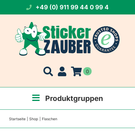
Zum
+49 (0) 911 99 44 0 99 4
Inhalt
springen
0
Produktgruppen
Startseite
Shop
Flaschen