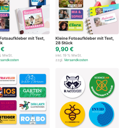
Fotoaufkleber mit Text,
Kleine Fotoaufkleber mit Text,
ck
28 Stück
0
€
9,90
€
 % MwSt.
inkl. 19 % MwSt.
rsandkosten
zzgl.
Versandkosten