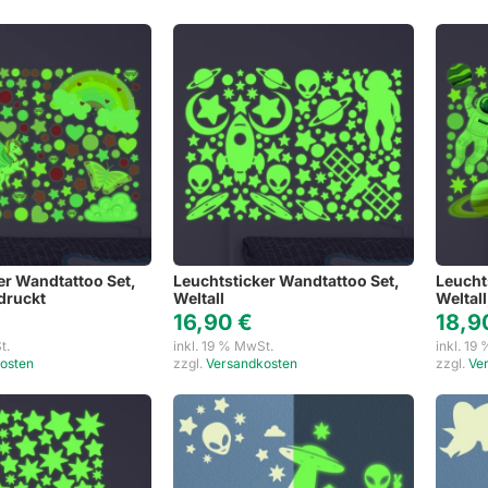
er Wandtattoo Set,
Leuchtsticker Wandtattoo Set,
Leucht
druckt
Weltall
Weltal
16,90
€
18,
t.
inkl. 19 % MwSt.
inkl. 19
osten
zzgl.
Versandkosten
zzgl.
Ve