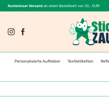
Zum
Kostenloser Versand
ab einem Bestellwert von 30,- EUR!
Inhalt
springen
Personalisierte Aufkleber
Textiletiketten
Refl
Namensaufkleber
Bügeletiketten
Fahrr
Fotosticker
Selbstklebende Textiletiket
Reflek
Logoaufkleber
Reflektoren für Kleidung