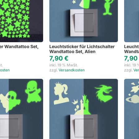
er Wandtattoo Set,
Leuchtsticker für Lichtschalter
Leucht
Wandtattoo Set, Alien
Wandta
7,90
€
7,9
t.
inkl. 19 % MwSt.
inkl. 19
osten
zzgl.
Versandkosten
zzgl.
Ve