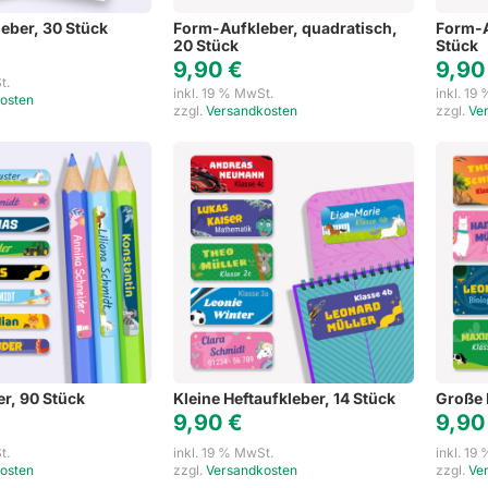
eber, 30 Stück
Form-Aufkleber, quadratisch,
Form-A
20 Stück
Stück
9,90
€
9,9
t.
inkl. 19 % MwSt.
inkl. 19
osten
zzgl.
Versandkosten
zzgl.
Ve
er, 90 Stück
Kleine Heftaufkleber, 14 Stück
Große 
9,90
€
9,9
t.
inkl. 19 % MwSt.
inkl. 19
osten
zzgl.
Versandkosten
zzgl.
Ve