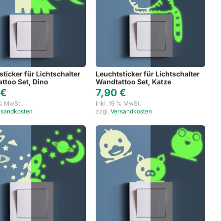
sticker für Lichtschalter
Leuchtsticker für Lichtschalter
ttoo Set, Dino
Wandtattoo Set, Katze
0
€
7,90
€
 % MwSt.
inkl. 19 % MwSt.
rsandkosten
zzgl.
Versandkosten