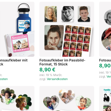
nsaufkleber mit
Fotoaufkleber im Passbild-
Fotoau
ck
Format, 15 Stück
8,9
8,90
€
inkl. 19
t.
inkl. 19 % MwSt.
zzgl.
Ve
osten
zzgl.
Versandkosten