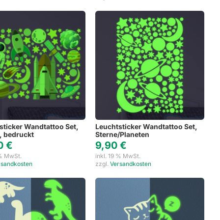
sticker Wandtattoo Set,
Leuchtsticker Wandtattoo Set,
l, bedruckt
Sterne/Planeten
90
€
9,90
€
 % MwSt.
inkl. 19 % MwSt.
rsandkosten
zzgl.
Versandkosten