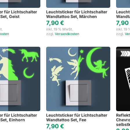
r für Lichtschalter
Leuchtsticker für Lichtschalter
Leucht
Set, Geist
Wandtattoo Set, Märchen
Wandta
7,90
€
7,9
t.
inkl. 19 % MwSt.
inkl. 19
osten
zzgl.
Versandkosten
zzgl.
Ve
r für Lichtschalter
Leuchtsticker für Lichtschalter
Reflek
Set, Einhorn
Wandtattoo Set, Fee
Chevro
selbst
7,90
€