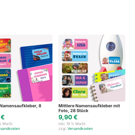
ger
saufkleber
Namensaufkleber, 8
Mittlere Namensaufkleber mit
Foto, 28 Stück
0
€
9,90
€
 % MwSt.
inkl. 19 % MwSt.
rsandkosten
zzgl.
Versandkosten