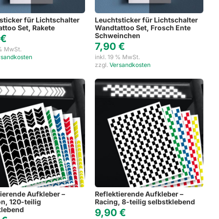
sticker für Lichtschalter
Leuchtsticker für Lichtschalter
ttoo Set, Rakete
Wandtattoo Set, Frosch Ente
Schweinchen
0
€
7,90
€
 % MwSt.
rsandkosten
inkl. 19 % MwSt.
zzgl.
Versandkosten
tierende Aufkleber –
Reflektierende Aufkleber –
n, 120-teilig
Racing, 8-teilig selbstklebend
klebend
9,90
€