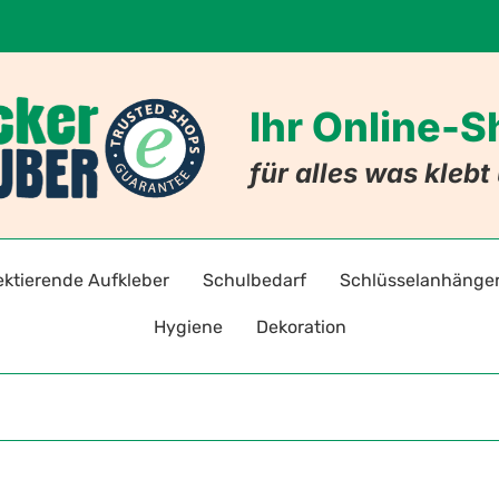
Ihr Online-
für alles was kleb
ektierende Aufkleber
Schulbedarf
Schlüsselanhänge
Hygiene
Dekoration
adreflektoren selbstklebend
Stift- und Heftaufkleber
Schlüsselanhänger mi
Warnz
Hygieneaufkleber & -hinweise
Badezimmer
ten
toraufkleber für Kleidung
Stundenpläne
Schlüsselanhänger mit
Gebot
Hygiene-Schutzprodukte
Nachleuchtende Aufkleber
Lesezeichen
Allergie-Anhänger
Verbo