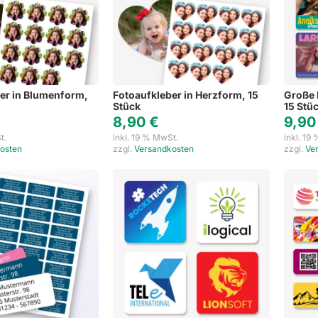
er in Blumenform,
Fotoaufkleber in Herzform, 15
Große 
Stück
15 Stü
8,90
€
9,9
t.
inkl. 19 % MwSt.
inkl. 19
osten
zzgl.
Versandkosten
zzgl.
Ve