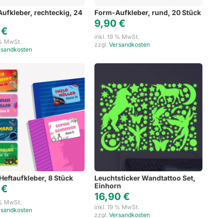
ufkleber, rechteckig, 24
Form-Aufkleber, rund, 20 Stück
9,90
€
0
€
inkl. 19 % MwSt.
 % MwSt.
zzgl.
Versandkosten
rsandkosten
Heftaufkleber, 8 Stück
Leuchtsticker Wandtattoo Set,
Einhorn
0
€
16,90
€
 % MwSt.
inkl. 19 % MwSt.
rsandkosten
zzgl.
Versandkosten