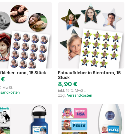
fkleber, rund, 15 Stück
Fotoaufkleber in Sternform, 15
Stück
0
€
8,90
€
 % MwSt.
inkl. 19 % MwSt.
rsandkosten
zzgl.
Versandkosten