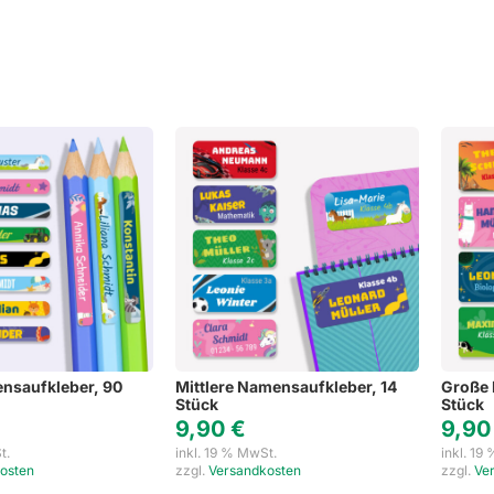
Weihnachten
Schlüsselanhänger mit Namen
Refklektierende Anhän
Hinwei
Haushaltsetiketten
Sets
nsaufkleber, 90
Mittlere Namensaufkleber, 14
Große 
Stück
Stück
9,90
€
9,9
t.
inkl. 19 % MwSt.
inkl. 19
osten
zzgl.
Versandkosten
zzgl.
Ve