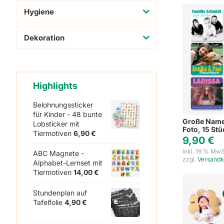
Hygiene
Dekoration
Highlights
Belohnungssticker
für Kinder - 48 bunte
Große Name
Lobsticker mit
Foto, 15 Stü
Tiermotiven
6,90
€
9,90
€
inkl. 19 % MwS
ABC Magnete -
zzgl.
Versandk
Alphabet-Lernset mit
Tiermotiven
14,00
€
Stundenplan auf
Tafelfolie
4,90
€