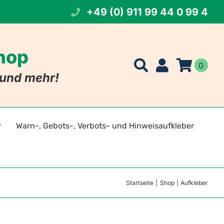
+49 (0) 911 99 44 0 99 4
Shop
0
t und mehr!
r
Warn-, Gebots-, Verbots- und Hinweisaufkleber
t Namen
eichen
Startseite
Shop
Aufkleber
 Foto
szeichen
tszeichen