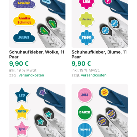
Schuhaufkleber, Wolke, 11
Schuhaufkleber, Blume, 11
Paar
Paar
9,90
€
9,90
€
inkl. 19 % MwSt.
inkl. 19 % MwSt.
zzgl.
Versandkosten
zzgl.
Versandkosten