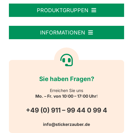
PRODUKTGRUPPEN
Personalisierte Aufkleber
INFORMATIONEN
Textiletiketten
Willkommen
Reflektierende Aufkleber
Über uns
Sie haben Fragen?
Schulbedarf
Kontakt
Erreichen Sie uns
Mo. – Fr. von 10:00 – 17:00 Uhr
!
Schlüsselanhänger
FAQ
+49 (0) 911 – 99 44 0 99 4
Warn-, Gebots-, Verbots- und
info@stickerzauber.de
Versandarten
Hinweisaufkleber