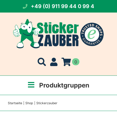
Zum
+49 (0) 911 99 44 0 99 4
Inhalt
springen
0
Produktgruppen
Startseite
Shop
Stickerzauber