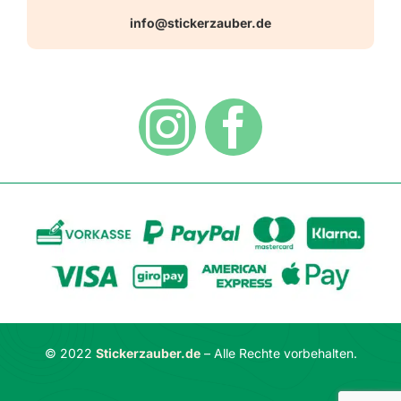
Warn-, Gebots-, Verbots- und
info@stickerzauber.de
Versandarten
Hinweisaufkleber
Hygiene
Zahlungsarten
Dekoration
Widerrufsbelehrung
Vertrag widerrufen
AGB
Datenschutzerklärung
© 2022
Stickerzauber.de
– Alle Rechte vorbehalten.
Impressum