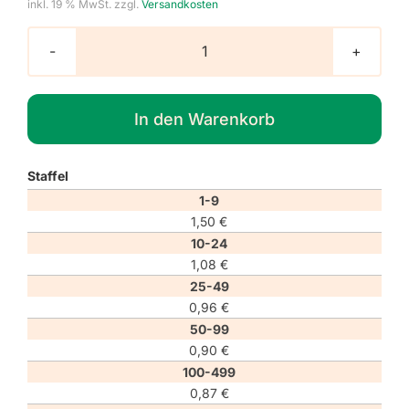
inkl. 19 % MwSt.
zzgl.
Versandkosten
Verbotszeichen
P044
"Nutzung
In den Warenkorb
von
Datenbrillen
verboten"
Staffel
Menge
1-9
1,50
€
10-24
1,08
€
25-49
0,96
€
50-99
0,90
€
100-499
0,87
€