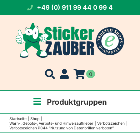
Zum
+49 (0) 911 99 44 0 99 4
Inhalt
springen
0
Produktgruppen
Startseite
Shop
Warn-, Gebots-, Verbots- und Hinweisaufkleber
Verbotszeichen
Verbotszeichen P044 “Nutzung von Datenbrillen verboten”