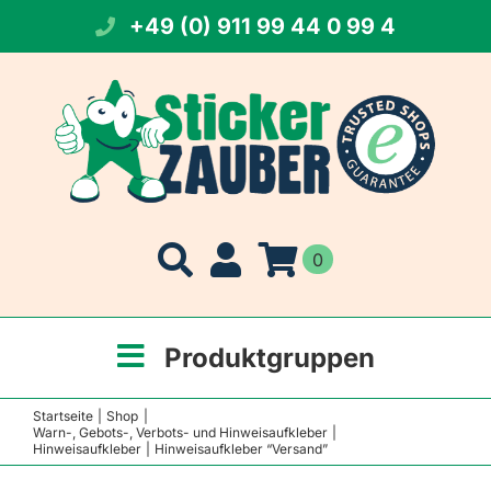
Zum
+49 (0) 911 99 44 0 99 4
Inhalt
springen
0
Produktgruppen
Startseite
Shop
Warn-, Gebots-, Verbots- und Hinweisaufkleber
Hinweisaufkleber
Hinweisaufkleber “Versand”