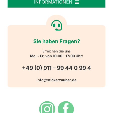
INFORMATIONEN
Textiletiketten
Willkommen
Reflektierende Aufkleber
Über uns
Sie haben Fragen?
Schulbedarf
Kontakt
Erreichen Sie uns
Mo. – Fr. von 10:00 – 17:00 Uhr
!
Schlüsselanhänger
FAQ
+49 (0) 911 – 99 44 0 99 4
Warn-, Gebots-, Verbots- und
info@stickerzauber.de
Versandarten
Hinweisaufkleber
Hygiene
Zahlungsarten