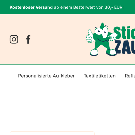
Zum
Kostenloser Versand
ab einem Bestellwert von 30,- EUR!
Inhalt
springen
Personalisierte Aufkleber
Textiletiketten
Refl
Namensaufkleber
Bügeletiketten
Fahrr
Fotosticker
Selbstklebende Textiletiket
Reflek
Logoaufkleber
Reflektoren für Kleidung