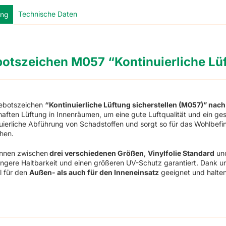
Technische Daten
ung
otszeichen M057 “Kontinuierliche Lüf
ebotszeichen
“Kontinuierliche Lüftung sicherstellen (M057)” nach
aften Lüftung in Innenräumen, um eine gute Luftqualität und ein ge
uierliche Abführung von Schadstoffen und sorgt so für das Wohlbefi
hen.
önnen zwischen
drei verschiedenen Größen
,
Vinylfolie Standard
un
ängere Haltbarkeit und einen größeren UV-Schutz garantiert. Dank u
l für den
Außen- als auch für den Inneneinsatz
geeignet und halte