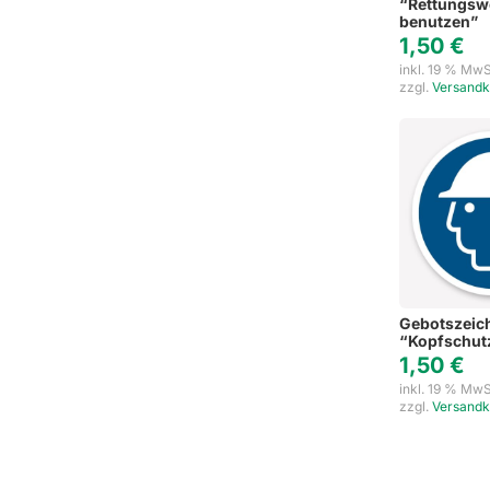
“Rettungsw
benutzen”
1,50
€
inkl. 19 % MwS
zzgl.
Versandk
Gebotszeic
“Kopfschut
1,50
€
inkl. 19 % MwS
zzgl.
Versandk