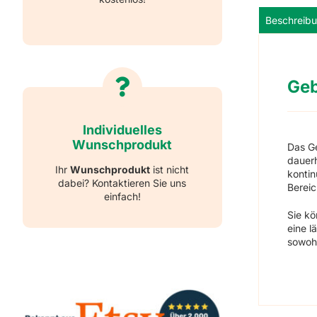
Beschreib
Geb
Individuelles
Wunschprodukt
Das G
dauerh
Ihr
Wunschprodukt
ist nicht
kontin
dabei? Kontaktieren Sie uns
Bereic
einfach!
Sie k
eine l
sowoh