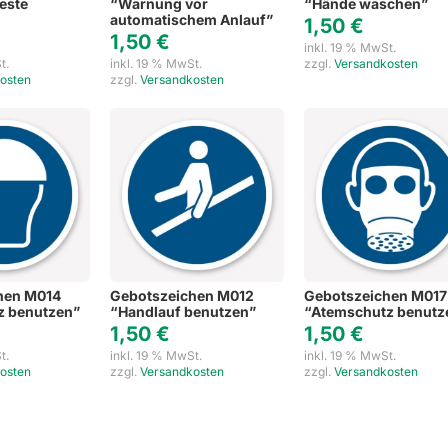
este
“Warnung vor
“Hände waschen”
automatischem Anlauf”
1,50
€
1,50
€
inkl. 19 % MwSt.
t.
inkl. 19 % MwSt.
zzgl.
Versandkosten
osten
zzgl.
Versandkosten
hen M014
Gebotszeichen M012
Gebotszeichen M017
z benutzen”
“Handlauf benutzen”
“Atemschutz benutz
1,50
€
1,50
€
t.
inkl. 19 % MwSt.
inkl. 19 % MwSt.
osten
zzgl.
Versandkosten
zzgl.
Versandkosten