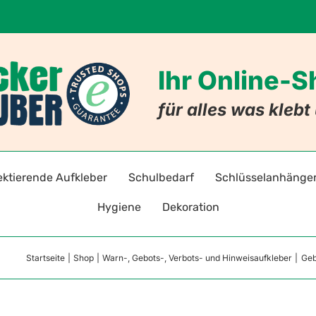
Ihr Online-
für alles was kleb
ektierende Aufkleber
Schulbedarf
Schlüsselanhänge
Hygiene
Dekoration
adreflektoren selbstklebend
Stift- und Heftaufkleber
Schlüsselanhänger mi
Warnz
Startseite
Shop
Warn-, Gebots-, Verbots- und Hinweisaufkleber
Geb
Hygieneaufkleber & -hinweise
Badezimmer
ten
toraufkleber für Kleidung
Stundenpläne
Schlüsselanhänger mit
Gebot
Hygiene-Schutzprodukte
Nachleuchtende Aufkleber
Lesezeichen
Allergie-Anhänger
Verbo