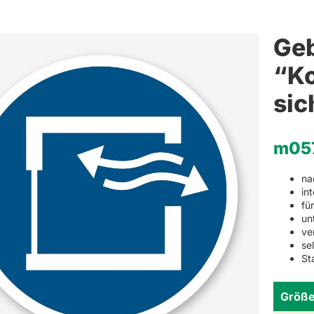
Weihnachten
Schlüsselanhänger mit Namen
Refklektierende Anhän
Hinwei
Ge
Haushaltsetiketten
“Ko
Sets
sic
m05
na
in
fü
un
ve
se
St
Größ