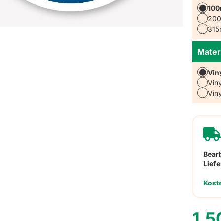
10
20
31
Mater
Vin
Vin
Vin
Bear
Liefe
Kost
1,