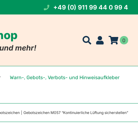
+49 (0) 911 99 44 0 99 4
Shop
0
t und mehr!
r
Warn-, Gebots-, Verbots- und Hinweisaufkleber
t Namen
eichen
otszeichen
Gebotszeichen M057 “Kontinuierliche Lüftung sicherstellen”
 Foto
szeichen
tszeichen