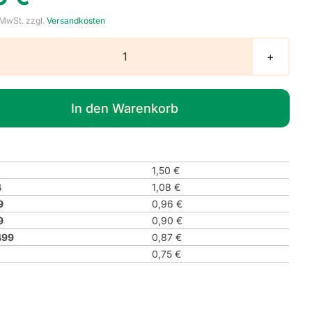
 MwSt.
zzgl.
Versandkosten
Gebotszeichen
M057
"Kontinuierliche
In den Warenkorb
Lüftung
sicherstellen"
Menge
1,50
€
4
1,08
€
9
0,96
€
9
0,90
€
499
0,87
€
0,75
€