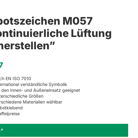
ger
saufkleber
botszeichen M057
ntinuierliche Lüftung
herstellen”
7
ch EN ISO 7010
ternational verständliche Symbolik
r den Innen- und Außeneinsatz geeignet
terschiedliche Größen
rschiedene Materialien wählbar
lbstklebend
affelpreise
e
*