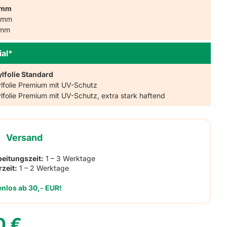
0mm
0mm
5mm
ial
*
ylfolie Standard
ylfolie Premium mit UV-Schutz
ylfolie Premium mit UV-Schutz, extra stark haftend
Versand
beitungszeit:
1 – 3 Werktage
rzeit:
1 – 2 Werktage
enlos ab 30,- EUR!
50
€