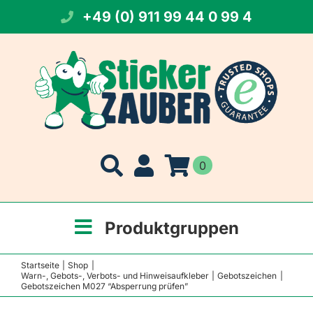
Zum
+49 (0) 911 99 44 0 99 4
Inhalt
springen
0
Produktgruppen
Startseite
Shop
Warn-, Gebots-, Verbots- und Hinweisaufkleber
Gebotszeichen
Gebotszeichen M027 “Absperrung prüfen”