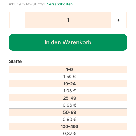
inkl. 19 % MwSt.
zzgl.
Versandkosten
Gebotszeichen
M027
"Absperrung
In den Warenkorb
prüfen"
Menge
Staffel
1-9
1,50
€
10-24
1,08
€
25-49
0,96
€
50-99
0,90
€
100-499
0,87
€