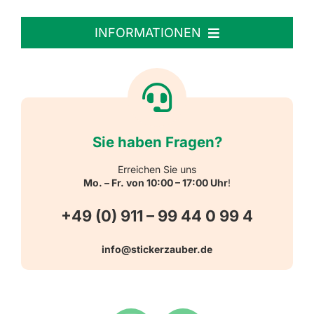
Personalisierte Aufkleber
INFORMATIONEN
Textiletiketten
Willkommen
Reflektierende Aufkleber
Über uns
Sie haben Fragen?
Schulbedarf
Kontakt
Erreichen Sie uns
Mo. – Fr. von 10:00 – 17:00 Uhr
!
Schlüsselanhänger
FAQ
+49 (0) 911 – 99 44 0 99 4
Warn-, Gebots-, Verbots- und
info@stickerzauber.de
Versandarten
Hinweisaufkleber
Hygiene
Zahlungsarten