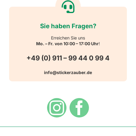
Reflektierende Aufkleber
Über uns
Sie haben Fragen?
Schulbedarf
Kontakt
Erreichen Sie uns
Mo. – Fr. von 10:00 – 17:00 Uhr
!
Schlüsselanhänger
FAQ
+49 (0) 911 – 99 44 0 99 4
Warn-, Gebots-, Verbots- und
info@stickerzauber.de
Versandarten
Hinweisaufkleber
Hygiene
Zahlungsarten
Dekoration
Widerrufsbelehrung
Vertrag widerrufen