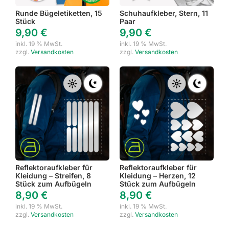
Runde Bügeletiketten, 15
Schuhaufkleber, Stern, 11
Stück
Paar
9,90
€
9,90
€
inkl. 19 % MwSt.
inkl. 19 % MwSt.
zzgl.
Versandkosten
zzgl.
Versandkosten
Reflektoraufkleber für
Reflektoraufkleber für
Kleidung – Streifen, 8
Kleidung – Herzen, 12
Stück zum Aufbügeln
Stück zum Aufbügeln
8,90
€
8,90
€
inkl. 19 % MwSt.
inkl. 19 % MwSt.
zzgl.
Versandkosten
zzgl.
Versandkosten