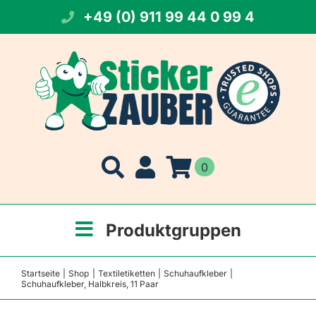
Zum
+49 (0) 911 99 44 0 99 4
Inhalt
springen
0
Produktgruppen
Startseite
Shop
Textiletiketten
Schuhaufkleber
Schuhaufkleber, Halbkreis, 11 Paar