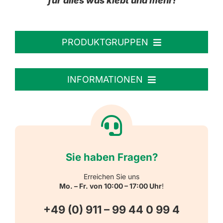
für alles was klebt und mehr!
PRODUKTGRUPPEN
Personalisierte Aufkleber
INFORMATIONEN
Textiletiketten
Willkommen
Reflektierende Aufkleber
Über uns
Sie haben Fragen?
Schulbedarf
Kontakt
Erreichen Sie uns
Mo. – Fr. von 10:00 – 17:00 Uhr
!
Schlüsselanhänger
FAQ
+49 (0) 911 – 99 44 0 99 4