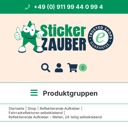
Zum
+49 (0) 911 99 44 0 99 4
Inhalt
springen
0
Produktgruppen
Startseite
Shop
Reflektierende Aufkleber
Fahrradreflektoren selbstklebend
Reflektierende Aufkleber – Wellen, 24-teilig selbstklebend