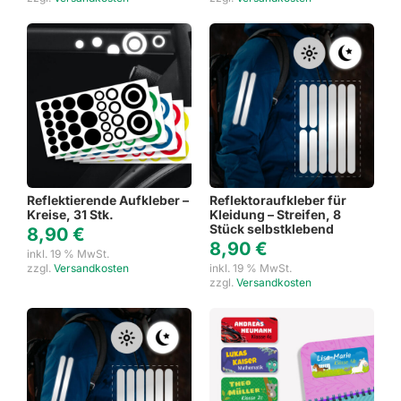
Reflektierende Aufkleber –
Reflektoraufkleber für
Kreise, 31 Stk.
Kleidung – Streifen, 8
Stück selbstklebend
8,90
€
8,90
€
inkl. 19 % MwSt.
zzgl.
Versandkosten
inkl. 19 % MwSt.
zzgl.
Versandkosten