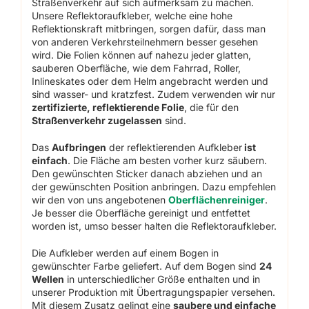
Straßenverkehr auf sich aufmerksam zu machen.
Unsere Reflektoraufkleber, welche eine hohe
Reflektionskraft mitbringen, sorgen dafür, dass man
von anderen Verkehrsteilnehmern besser gesehen
wird. Die Folien können auf nahezu jeder glatten,
sauberen Oberfläche, wie dem Fahrrad, Roller,
Inlineskates oder dem Helm angebracht werden und
sind wasser- und kratzfest. Zudem verwenden wir nur
zertifizierte, reflektierende Folie
, die für den
Straßenverkehr zugelassen
sind.
Das
Aufbringen
der reflektierenden Aufkleber
ist
einfach
. Die Fläche am besten vorher kurz säubern.
Den gewünschten Sticker danach abziehen und an
der gewünschten Position anbringen. Dazu empfehlen
wir den von uns angebotenen
Oberflächenreiniger
.
Je besser die Oberfläche gereinigt und entfettet
worden ist, umso besser halten die Reflektoraufkleber.
Die Aufkleber werden auf einem Bogen in
gewünschter Farbe geliefert. Auf dem Bogen sind
24
Wellen
in unterschiedlicher Größe enthalten und in
unserer Produktion mit Übertragungspapier versehen.
Mit diesem Zusatz gelingt eine
saubere und einfache