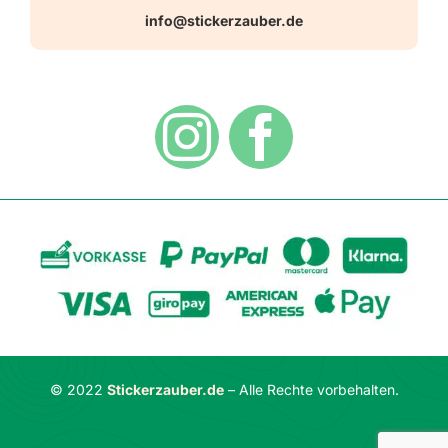
Warn-, Gebots-, Verbots- und
info@stickerzauber.de
Versandarten
Hinweisaufkleber
Hygiene
Zahlungsarten
Dekoration
Widerrufsbelehrung
Vertrag widerrufen
AGB
Datenschutzerklärung
© 2022
Stickerzauber.de
– Alle Rechte vorbehalten.
Impressum