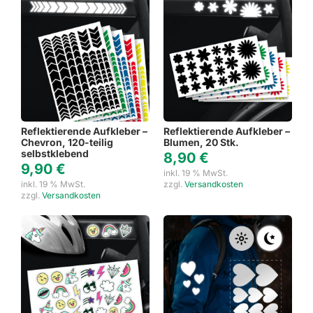
Reflektierende Aufkleber –
Reflektierende Aufkleber –
Chevron, 120-teilig
Blumen, 20 Stk.
selbstklebend
8,90
€
9,90
€
inkl. 19 % MwSt.
inkl. 19 % MwSt.
zzgl.
Versandkosten
zzgl.
Versandkosten