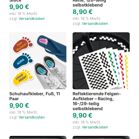
selbstklebend
9,90
€
8,90
€
inkl. 19 % MwSt.
zzgl.
Versandkosten
inkl. 19 % MwSt.
zzgl.
Versandkosten
Schuhaufkleber, Fuß, 11
Reflektierende Felgen-
Paar
Aufkleber – Racing,
16-/29-teilig
9,90
€
selbstklebend
inkl. 19 % MwSt.
9,90
€
zzgl.
Versandkosten
inkl. 19 % MwSt.
zzgl.
Versandkosten