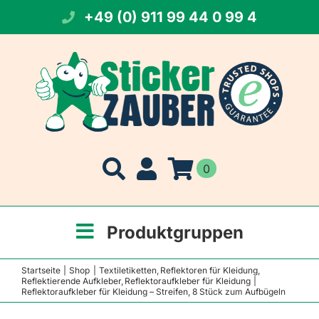
Zum
+49 (0) 911 99 44 0 99 4
Inhalt
springen
0
Produktgruppen
Startseite
Shop
Textiletiketten
Reflektoren für Kleidung
Reflektierende Aufkleber
Reflektoraufkleber für Kleidung
Reflektoraufkleber für Kleidung – Streifen, 8 Stück zum Aufbügeln