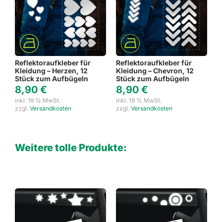
Reflektoraufkleber für
Reflektoraufkleber für
Kleidung – Herzen, 12
Kleidung – Chevron, 12
Stück zum Aufbügeln
Stück zum Aufbügeln
8,90
€
8,90
€
inkl. 19 % MwSt.
inkl. 19 % MwSt.
zzgl.
Versandkosten
zzgl.
Versandkosten
Weitere tolle Produkte: