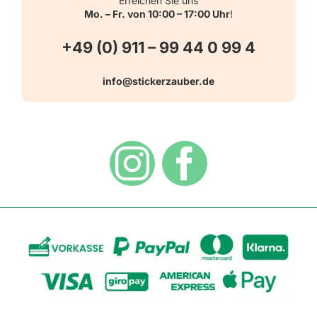
Erreichen Sie uns
Mo. – Fr. von 10:00 – 17:00 Uhr
!
Schlüsselanhänger
FAQ
+49 (0) 911 – 99 44 0 99 4
Warn-, Gebots-, Verbots- und
info@stickerzauber.de
Versandarten
Hinweisaufkleber
Hygiene
Zahlungsarten
Dekoration
Widerrufsbelehrung
Vertrag widerrufen
AGB