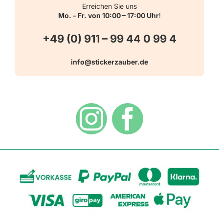
Kontakt
Erreichen Sie uns
Mo. – Fr. von 10:00 – 17:00 Uhr
!
Schlüsselanhänger
FAQ
+49 (0) 911 – 99 44 0 99 4
Warn-, Gebots-, Verbots- und
info@stickerzauber.de
Versandarten
Hinweisaufkleber
Hygiene
Zahlungsarten
Dekoration
Widerrufsbelehrung
Vertrag widerrufen
AGB