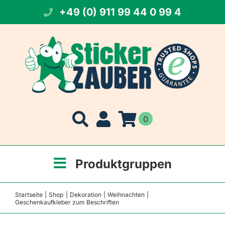
Zum
+49 (0) 911 99 44 0 99 4
Inhalt
springen
0
Produktgruppen
Startseite
Shop
Dekoration
Weihnachten
Geschenkaufkleber zum Beschriften