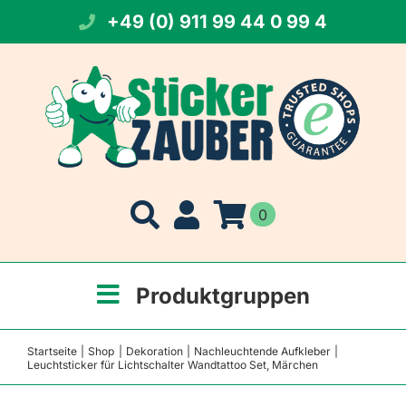
Zum
+49 (0) 911 99 44 0 99 4
Inhalt
springen
0
Produktgruppen
Startseite
Shop
Dekoration
Nachleuchtende Aufkleber
Leuchtsticker für Lichtschalter Wandtattoo Set, Märchen