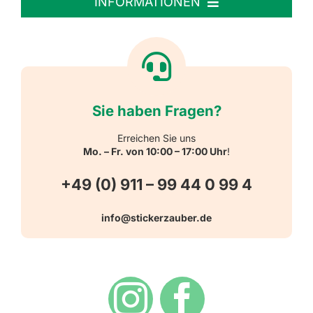
INFORMATIONEN
Textiletiketten
Willkommen
Reflektierende Aufkleber
Über uns
Sie haben Fragen?
Schulbedarf
Kontakt
Erreichen Sie uns
Mo. – Fr. von 10:00 – 17:00 Uhr
!
Schlüsselanhänger
FAQ
+49 (0) 911 – 99 44 0 99 4
Warn-, Gebots-, Verbots- und
info@stickerzauber.de
Versandarten
Hinweisaufkleber
Hygiene
Zahlungsarten
Dekoration