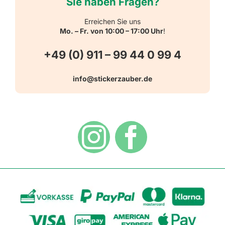
Sie haben Fragen?
Schulbedarf
Kontakt
Erreichen Sie uns
Mo. – Fr. von 10:00 – 17:00 Uhr
!
Schlüsselanhänger
FAQ
+49 (0) 911 – 99 44 0 99 4
Warn-, Gebots-, Verbots- und
info@stickerzauber.de
Versandarten
Hinweisaufkleber
Hygiene
Zahlungsarten
Dekoration
Widerrufsbelehrung
Vertrag widerrufen
AGB