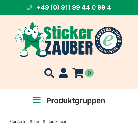
Zum
+49 (0) 911 99 44 0 99 4
Inhalt
springen
0
Produktgruppen
Startseite
Shop
Stiftaufkleber