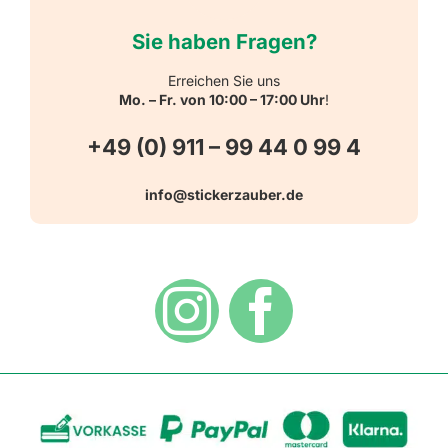
Über uns
Sie haben Fragen?
Schulbedarf
Kontakt
Erreichen Sie uns
Mo. – Fr. von 10:00 – 17:00 Uhr
!
Schlüsselanhänger
FAQ
+49 (0) 911 – 99 44 0 99 4
Warn-, Gebots-, Verbots- und
info@stickerzauber.de
Versandarten
Hinweisaufkleber
Hygiene
Zahlungsarten
Dekoration
Widerrufsbelehrung
Vertrag widerrufen