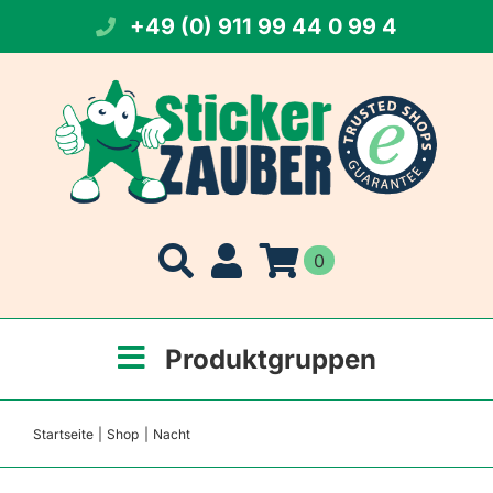
Zum
+49 (0) 911 99 44 0 99 4
Inhalt
springen
0
Produktgruppen
Startseite
Shop
Nacht