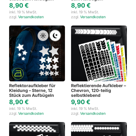
8,90
€
8,90
€
inkl. 19 % MwSt.
inkl. 19 % MwSt.
zzgl.
Versandkosten
zzgl.
Versandkosten
Reflektoraufkleber für
Reflektierende Aufkleber –
Kleidung – Sterne, 12
Chevron, 120-teilig
Stück zum Aufbügeln
selbstklebend
8,90
€
9,90
€
inkl. 19 % MwSt.
inkl. 19 % MwSt.
zzgl.
Versandkosten
zzgl.
Versandkosten