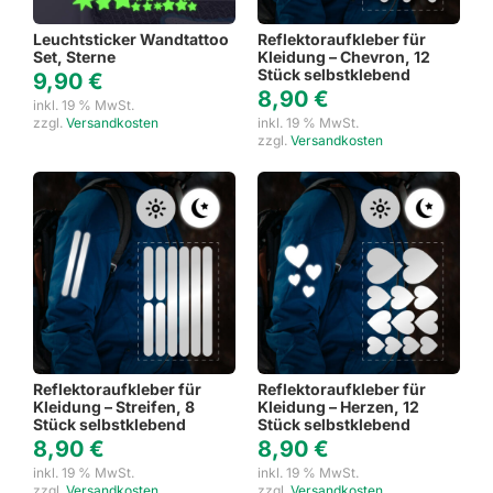
Leuchtsticker Wandtattoo
Reflektoraufkleber für
Set, Sterne
Kleidung – Chevron, 12
Stück selbstklebend
9,90
€
8,90
€
inkl. 19 % MwSt.
zzgl.
Versandkosten
inkl. 19 % MwSt.
zzgl.
Versandkosten
Reflektoraufkleber für
Reflektoraufkleber für
Kleidung – Streifen, 8
Kleidung – Herzen, 12
Stück selbstklebend
Stück selbstklebend
8,90
€
8,90
€
inkl. 19 % MwSt.
inkl. 19 % MwSt.
zzgl.
Versandkosten
zzgl.
Versandkosten