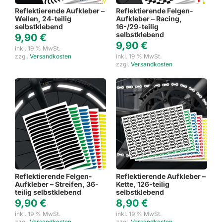
Reflektierende Aufkleber –
Reflektierende Felgen-
Wellen, 24-teilig
Aufkleber – Racing,
selbstklebend
16-/29-teilig
selbstklebend
9,90
€
9,90
€
inkl. 19 % MwSt.
zzgl.
Versandkosten
inkl. 19 % MwSt.
zzgl.
Versandkosten
Reflektierende Felgen-
Reflektierende Aufkleber –
Aufkleber – Streifen, 36-
Kette, 126-teilig
teilig selbstklebend
selbstklebend
9,90
€
8,90
€
inkl. 19 % MwSt.
inkl. 19 % MwSt.
zzgl.
Versandkosten
zzgl.
Versandkosten