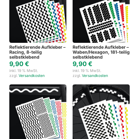
Reflektierende Aufkleber –
Reflektierende Aufkleber –
Racing, 8-teilig
Waben/Hexagon, 181-teilig
selbstklebend
selbstklebend
9,90
€
9,90
€
inkl. 19 % MwSt.
inkl. 19 % MwSt.
zzgl.
Versandkosten
zzgl.
Versandkosten